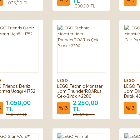
TL
cak Yapım Seti
1.035,00 TL
1.380,00 TL
Parça)
O
LEGO
LEGO
 Friends Deniz
LEGO Technic Monster
LEGO Te
arma Uçağı 41752
Jam ThunderROARus
Jam DI
Çek-Bırak 42200
Bırak 4
1.050,00
2.250,00
3
TL
%
13
TL
%
13
1.207,50 TL
2.587,50 TL