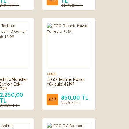
TL
TL
2.817,50 TL
4.025,00 TL
LEGO
chnic Monster
LEGO Technic Kazıcı
Gatron Çek-
Yükleyici 42197
2199
2.250,00
850,00 TL
TL
%
13
977,50 TL
2.587,50 TL