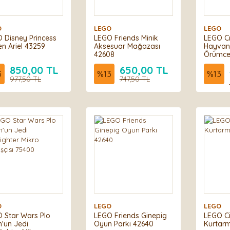
O
LEGO
LEGO
 Disney Princess
LEGO Friends Minik
LEGO Cr
n Ariel 43259
Aksesuar Mağazası
Hayvanla
42608
Örümcek
31159
850,00 TL
650,00 TL
3
%
13
%
13
977,50 TL
747,50 TL
O
LEGO
LEGO
 Star Wars Plo
LEGO Friends Ginepig
LEGO Ci
'un Jedi
Oyun Parkı 42640
Kurtarm