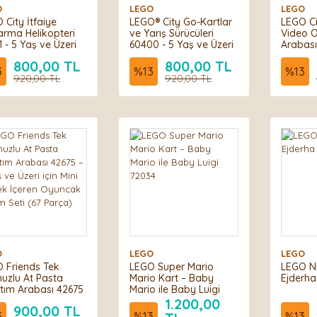
O
LEGO
LEGO
 City İtfaiye
LEGO® City Go-Kartlar
LEGO Ci
arma Helikopteri
ve Yarış Sürücüleri
Video O
1 - 5 Yaş ve Üzeri
60400 - 5 Yaş ve Üzeri
Arabası
lar için Pilot
için Yarışçı Minifigürü
ve Üzeri
800,00 TL
800,00 TL
figürü İçeren
İçeren Yaratıcı
Minifigü
3
%
13
%
13
tıcı Oyuncak
920,00 TL
Oyuncak Yapım Seti
920,00 TL
Oyunca
m Seti (85 Parça)
(99 Parça)
(64 Par
O
LEGO
LEGO
 Friends Tek
LEGO Super Mario
LEGO N
uzlu At Pasta
Mario Kart – Baby
Ejderha
tım Arabası 42675
Mario ile Baby Luigi
aş ve Üzeri için
72034
1.200,00
900,00 TL
 Bebek İçeren
3
%
13
%
13