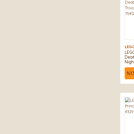
LEG
LEGO
Deat
Nigh
Pake
%
1