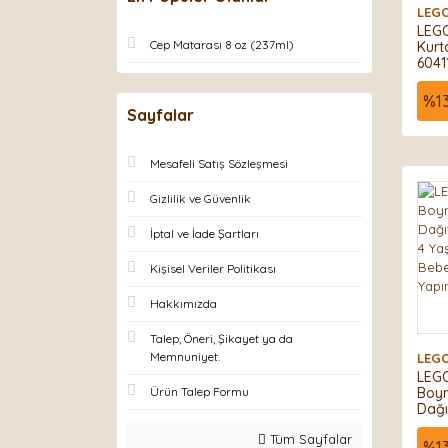
LEG
LEGO
Cep Matarası 8 oz (237ml)
Kurt
6041
Çocuk
Mini
%
1
Yara
Sayfalar
Yapı
Mesafeli Satış Sözleşmesi
Gizlilik ve Güvenlik
İptal ve İade Şartları
Kişisel Veriler Politikası
Hakkımızda
Talep, Öneri, Şikayet ya da
Memnuniyet.
LEG
LEGO
Ürün Talep Formu
Boyn
Dağı
– 4 Y
Tüm Sayfalar
Mini
%
1