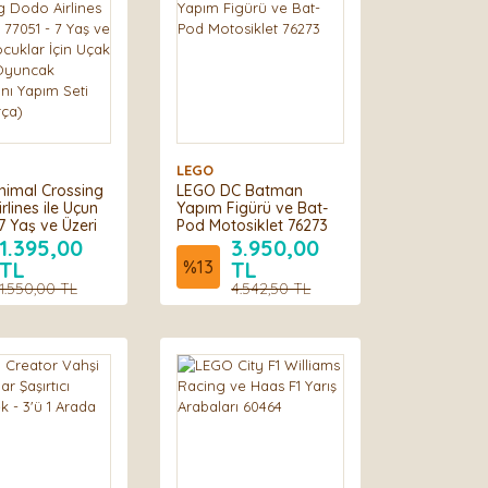
LEGO
imal Crossing
LEGO DC Batman
lines ile Uçun
Yapım Figürü ve Bat-
7 Yaş ve Üzeri
Pod Motosiklet 76273
r İçin Uçak
1.395,00
3.950,00
Oyuncak
TL
%
13
TL
nı Yapım Seti
1.550,00 TL
4.542,50 TL
rça)