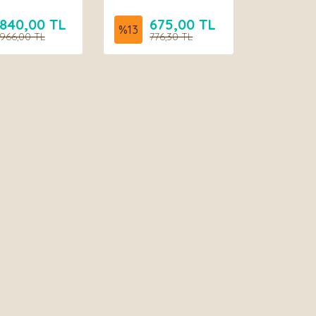
840,00 TL
675,00 TL
%
13
966,00 TL
776,30 TL