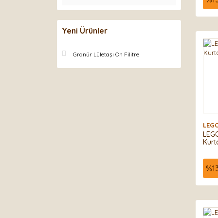
Oyun
(67 
Yeni Ürünler
Granür Lületaşı Ön Filitre
LEG
LEGO
Kurt
%
1