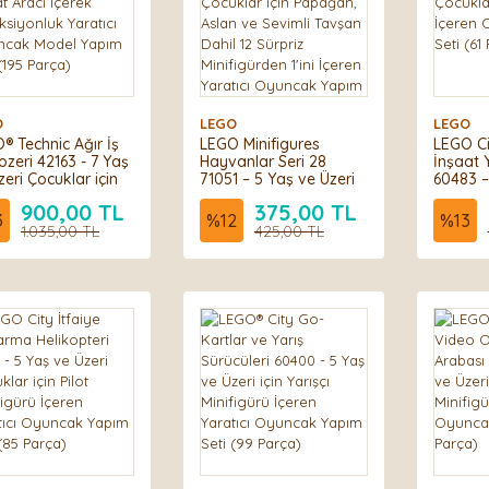
O
LEGO
LEGO
® Technic Ağır İş
LEGO Minifigures
LEGO Ci
ozeri 42163 - 7 Yaş
Hayvanlar Seri 28
İnşaat Y
zeri Çocuklar için
71051 – 5 Yaş ve Üzeri
60483 –
at Aracı İçerek
Çocuklar için Papağan,
Çocuklar
900,00 TL
375,00 TL
ksiyonluk Yaratıcı
Aslan ve Sevimli
İçeren
3
%
12
%
13
ncak Model Yapım
1.035,00 TL
Tavşan Dahil 12 Sürpriz
425,00 TL
Seti (61
 (195 Parça)
Minifigürden 1'ini İçeren
Yaratıcı Oyuncak
Yapım Seti, Hediye Fikri