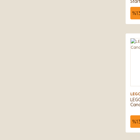
Star
Sava
%
1
LEG
LEGO
Cana
%
1