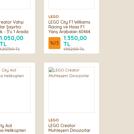
LEGO
eator Vahşi
LEGO City F1 Williams
r Şaşırtıcı
Racing ve Haas F1
 - 3'ü 1 Arada
Yarış Arabaları 60464
1.050,00
1.350,00
TL
%
13
TL
1.207,50 TL
1.552,50 TL
LEGO
ty Acil
LEGO Creator
a Helikopteri
Muhteşem Dinozorlar