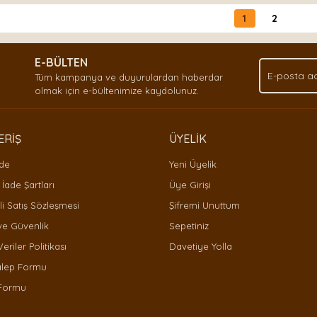
1
2
E-BÜLTEN
Tüm kampanya ve duyurulardan haberdar
olmak için e-bültenimize kaydolunuz.
ERİŞ
ÜYELİK
ade
Yeni Üyelik
 İade Şartları
Üye Girişi
i Satış Sözleşmesi
Şifremi Unuttum
 ve Güvenlik
Sepetiniz
Veriler Politikası
Davetiye Yolla
alep Formu
 Formu