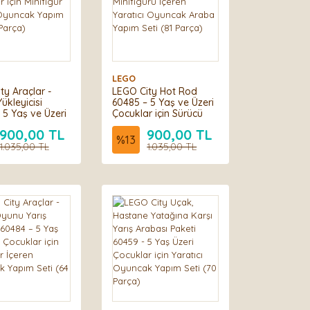
LEGO
ty Araçlar -
LEGO City Hot Rod
ükleyicisi
60485 – 5 Yaş ve Üzeri
 5 Yaş ve Üzeri
Çocuklar için Sürücü
 için Minifigür
Minifigürü İçeren
900,00 TL
900,00 TL
 Oyuncak Yapım
Yaratıcı Oyuncak
%
13
 Parça)
1.035,00 TL
Araba Yapım Seti (81
1.035,00 TL
Parça)