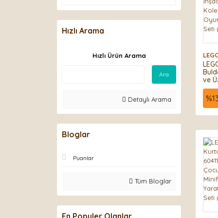
Hızlı Arama
LEG
Hızlı Ürün Arama
LEGO
Buld
Ara
ve Ü
İnşa
Kole
%
1
Detaylı Arama
Oyu
Seti
Bloglar
Puanlar
Tüm Bloglar
En Populer Olanlar