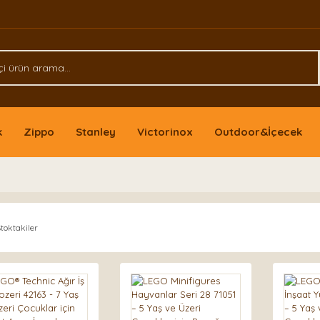
k
Zippo
Stanley
Victorinox
Outdoor&İçecek
toktakiler