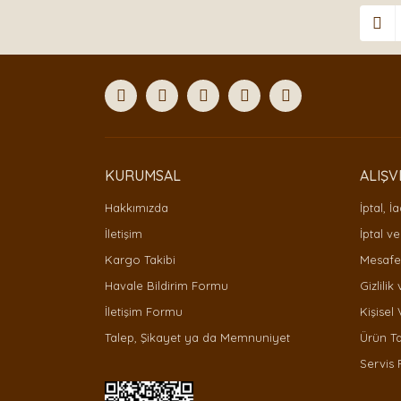
KURUMSAL
ALIŞV
Hakkımızda
İptal, İ
İletişim
İptal ve
Kargo Takibi
Mesafel
Havale Bildirim Formu
Gizlilik
İletişim Formu
Kişisel 
Talep, Şikayet ya da Memnuniyet
Ürün T
Servis