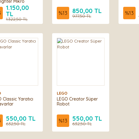
fighter Mikro
şçısı 75400
1.150,00
850,00 TL
3
TL
%
13
%
13
977,50 TL
1.322,50 TL
O
LEGO
 Classic Yaratıcı
LEGO Creator Süper
varlar
Robot
550,00 TL
550,00 TL
3
%
13
632,50 TL
632,50 TL