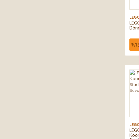
LEG
LEGO
Döne
%
1
LEG
LEGO
Koon