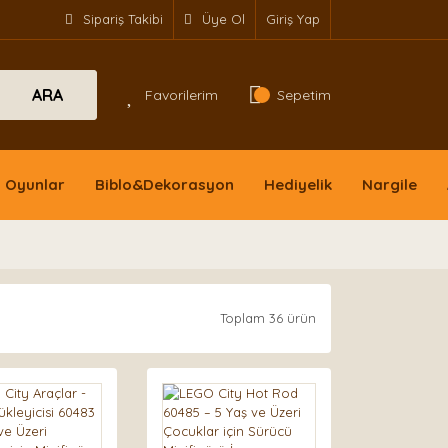
Sipariş Takibi
Üye Ol
Giriş Yap
ARA
Favorilerim
Sepetim
Oyunlar
Biblo&Dekorasyon
Hediyelik
Nargile
Toplam 36 ürün