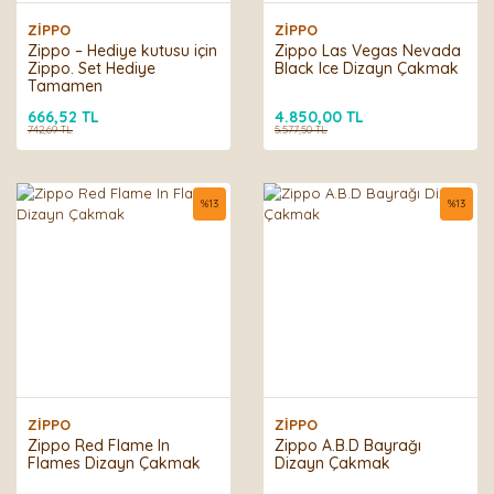
ZİPPO
ZİPPO
Zippo – Hediye kutusu için
Zippo Las Vegas Nevada
Zippo. Set Hediye
Black Ice Dizayn Çakmak
Tamamen
666,52 TL
4.850,00 TL
742,69 TL
5.577,50 TL
%
13
%
13
ZİPPO
ZİPPO
Zippo Red Flame In
Zippo A.B.D Bayrağı
Flames Dizayn Çakmak
Dizayn Çakmak