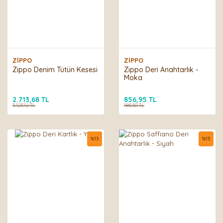
ZİPPO
ZİPPO
Zippo Denim Tütün Kesesi
Zippo Deri Anahtarlık -
Moka
2.713,68 TL
856,95 TL
3.123,12 TL
985,50 TL
%
13
%
13