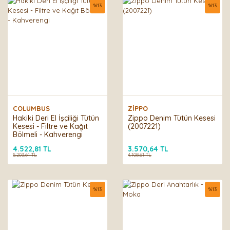
%
13
%
13
COLUMBUS
ZİPPO
Hakiki Deri El İşçiliği Tütün
Zippo Denim Tütün Kesesi
Kesesi - Filtre ve Kağıt
(2007221)
Bölmeli - Kahverengi
4.522,81 TL
3.570,64 TL
5.203,61 TL
4.108,61 TL
%
13
%
13