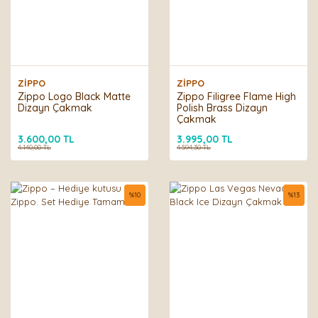
ZİPPO
ZİPPO
Zippo Logo Black Matte
Zippo Filigree Flame High
Dizayn Çakmak
Polish Brass Dizayn
Çakmak
3.600,00 TL
3.995,00 TL
4.140,00 TL
4.594,30 TL
%
10
%
13