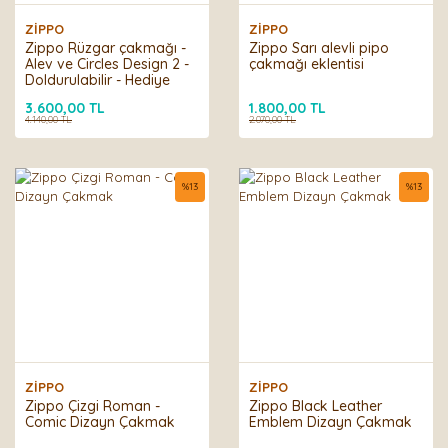
ZİPPO
ZİPPO
Zippo Rüzgar çakmağı -
Zippo Sarı alevli pipo
Alev ve Circles Design 2 -
çakmağı eklentisi
Doldurulabilir - Hediye
kutusu - Metal - ABD'de
3.600,00 TL
1.800,00 TL
üretilmiştir
4.140,00 TL
2.070,00 TL
%
13
%
13
ZİPPO
ZİPPO
Zippo Çizgi Roman -
Zippo Black Leather
Comic Dizayn Çakmak
Emblem Dizayn Çakmak