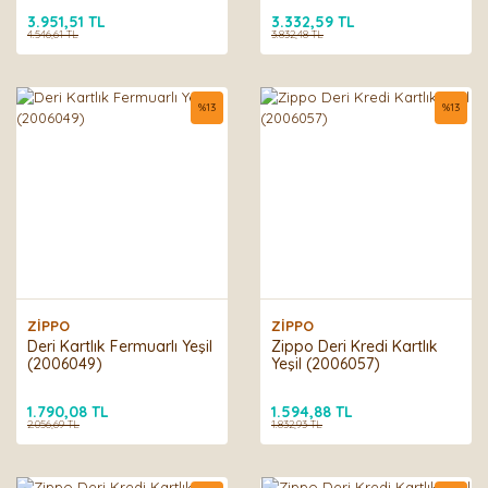
3.951,51 TL
3.332,59 TL
4.546,61 TL
3.832,48 TL
%
13
%
13
ZİPPO
ZİPPO
Deri Kartlık Fermuarlı Yeşil
Zippo Deri Kredi Kartlık
(2006049)
Yeşil (2006057)
1.790,08 TL
1.594,88 TL
2.056,69 TL
1.832,93 TL