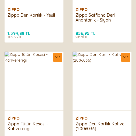
ZİPPO
ZİPPO
Zippo Deri Kartlık - Yeşil
Zippo Saffiano Deri
Anahtarlık - Siyah
1.594,88 TL
856,95 TL
1.832,93 TL
985,50 TL
%
13
%
13
ZİPPO
ZİPPO
Zippo Tütün Kesesi -
Zippo Deri Kartlık Kahve
Kahverengi
(2006036)