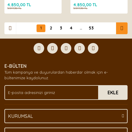
4.850,00 TL
4.850,00 TL
5.577,50 TL
5.577,50 TL
1
2
3
4
..
53
E-BÜLTEN
Tüm kampanya ve duyurulardan haberdar olmak için e-
bültenimize kaydolunuz.
EKLE
KURUMSAL