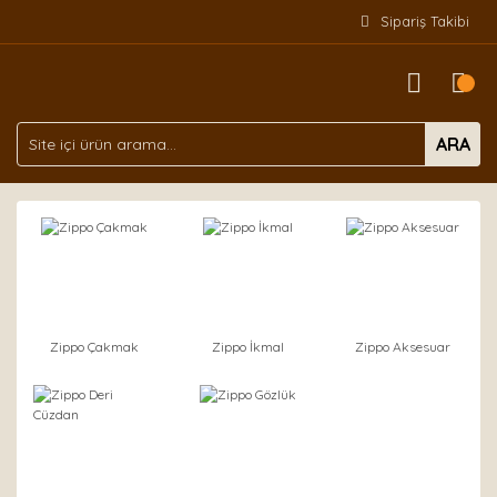
Sipariş Takibi
ARA
Zippo Çakmak
Zippo İkmal
Zippo Aksesuar