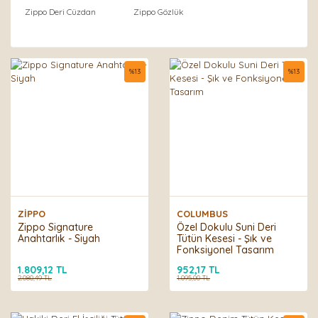
Zippo Deri Cüzdan
Zippo Gözlük
%
13
%
13
ZİPPO
COLUMBUS
Zippo Signature
Özel Dokulu Suni Deri
Anahtarlık - Siyah
Tütün Kesesi - Şık ve
Fonksiyonel Tasarım
1.809,12 TL
952,17 TL
2.080,49 TL
1.095,00 TL