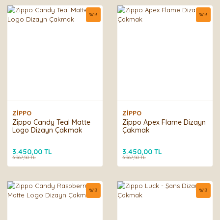
%
13
%
13
ZİPPO
ZİPPO
Zippo Candy Teal Matte
Zippo Apex Flame Dizayn
Logo Dizayn Çakmak
Çakmak
3.450,00 TL
3.450,00 TL
3.967,50 TL
3.967,50 TL
%
13
%
13