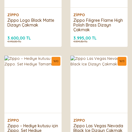
ZİPPO
ZİPPO
Zippo Logo Black Matte
Zippo Filigree Flame High
Dizayn Çakmak
Polish Brass Dizayn
Çakmak
3.600,00 TL
3.995,00 TL
4.140,00 TL
4.594,30 TL
%
10
%
13
ZİPPO
ZİPPO
Zippo – Hediye kutusu için
Zippo Las Vegas Nevada
Zippo. Set Hediye
Black Ice Dizayn Çakmak