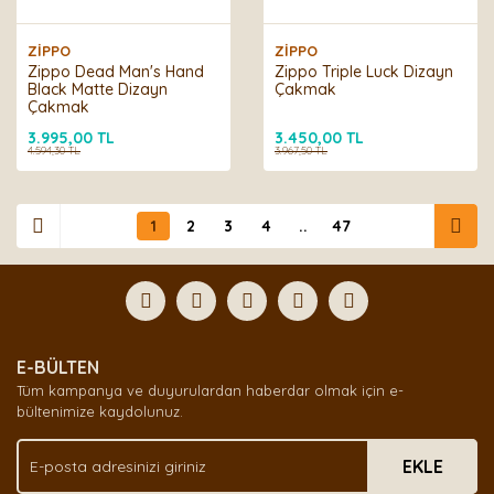
ZİPPO
ZİPPO
Zippo Dead Man's Hand
Zippo Triple Luck Dizayn
Black Matte Dizayn
Çakmak
Çakmak
3.995,00 TL
3.450,00 TL
4.594,30 TL
3.967,50 TL
1
2
3
4
..
47
E-BÜLTEN
Tüm kampanya ve duyurulardan haberdar olmak için e-
bültenimize kaydolunuz.
EKLE