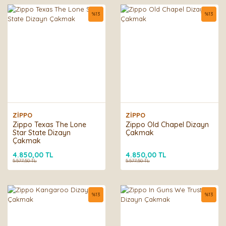
%
13
%
13
ZİPPO
ZİPPO
Zippo Texas The Lone
Zippo Old Chapel Dizayn
Star State Dizayn
Çakmak
Çakmak
4.850,00 TL
4.850,00 TL
5.577,50 TL
5.577,50 TL
%
13
%
13