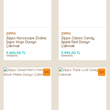
ZİPPO
ZİPPO
Zippo Horoscope Zodiac
Zippo Classic Candy
Signs Virgo Dizayn
Apple Red Dizayn
Çakmak
Çakmak
3.600,00 TL
3.995,00 TL
4.140,00 TL
4.594,30 TL
%
13
%
13