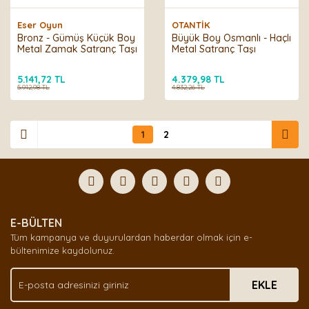
Eser Oyun
OTANTİK
Bronz - Gümüş Küçük Boy
Büyük Boy Osmanlı - Haçlı
Metal Zamak Satranç Taşı
Metal Satranç Taşı
5.141,72 TL
4.379,98 TL
5.912,98 TL
4.832,26 TL
1
2
E-BÜLTEN
Tüm kampanya ve duyurulardan haberdar olmak için e-
bültenimize kaydolunuz.
EKLE