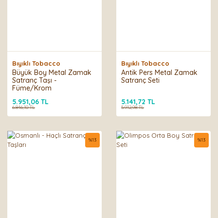
Bıyıklı Tobacco
Bıyıklı Tobacco
Büyük Boy Metal Zamak
Antik Pers Metal Zamak
Satranç Taşı -
Satranç Seti
Füme/Krom
5.951,06 TL
5.141,72 TL
6.846,10 TL
5.912,98 TL
%
13
%
13