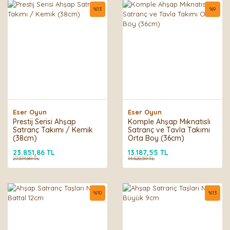
%
13
%
9
Eser Oyun
Eser Oyun
Prestij Serisi Ahşap
Komple Ahşap Mıknatıslı
Satranç Takımı / Kemik
Satranç ve Tavla Takımı
(38cm)
Orta Boy (36cm)
23.851,86 TL
13.187,55 TL
27.374,89 TL
14.520,59 TL
%
10
%
13