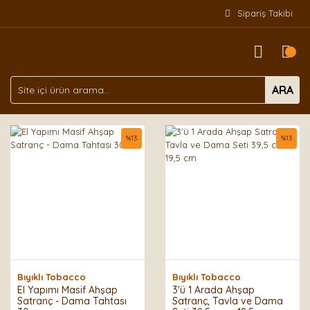
Sipariş Takibi
ARA
%
13
%
13
Bıyıklı Tobacco
Bıyıklı Tobacco
El Yapımı Masif Ahşap
3'ü 1 Arada Ahşap
Satranç - Dama Tahtası
Satranç, Tavla ve Dama