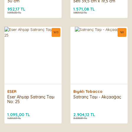
30 cm
Seti 39,5 cm x 19,5 cm
952,17 TL
1.571,08 TL
1.095,00 TL
1.809,12 TL
%
13
%
9
ESER
Bıyıklı Tobacco
Eser Ahşap Satranç Taşı
Satranç Taşı - Akçaağaç
No: 25
1.095,00 TL
2.904,12 TL
1.261,63 TL
3.208,81 TL