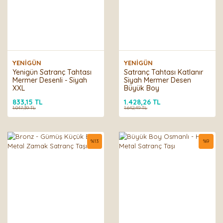
YENİGÜN
YENİGÜN
Yenigün Satranç Tahtası
Satranç Tahtası Katlanır
Mermer Desenli - Siyah
Siyah Mermer Desen
XXL
Büyük Boy
833,15 TL
1.428,26 TL
1.047,39 TL
1.642,49 TL
%
13
%
9