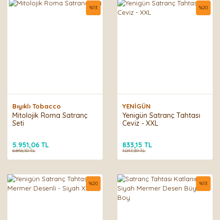
%
13
%
20
Bıyıklı Tobacco
YENİGÜN
Mitolojik Roma Satranç
Yenigün Satranç Tahtası
Seti
Ceviz - XXL
5.951,06 TL
833,15 TL
6.846,10 TL
1.047,39 TL
%
20
%
13