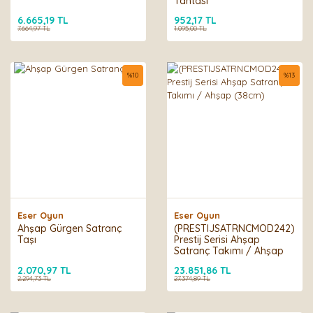
Tahtası
6.665,19 TL
952,17 TL
7.664,97 TL
1.095,00 TL
%
10
%
13
Eser Oyun
Eser Oyun
Ahşap Gürgen Satranç
(PRESTIJSATRNCMOD242)
Taşı
Prestij Serisi Ahşap
Satranç Takımı / Ahşap
(38cm)
2.070,97 TL
23.851,86 TL
2.294,73 TL
27.374,89 TL