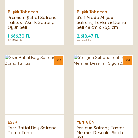
Bıyıklı Tobacco
Bıyıklı Tobacco
Premium Şeffaf Satranç
3'ü 1 Arada Ahşap
Tahtası. Akrilik Satranç
Satranç, Tavla ve Dama
Oyun Seti
Seti 48 cm x 23,5 cm
1.666,30 TL
2.618,47 TL
1.918,62 TL
3.013,62 TL
%
13
%
14
ESER
YENİGÜN
Eser Battal Boy Satranç -
Yenigün Satranç Tahtası
Dama Tahtası
Mermer Desenli - Siyah
3XL