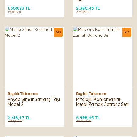
1.309,23 TL
2.380,43 TL
1.504,43 TL
2.761,29 TL
%
10
%
13
Bıyıklı Tobacco
Bıyıklı Tobacco
Ahşap Şimşir Satranç Taşı
Mitolojik Kahramanlar
Model 2
Metal Zamak Satranç Seti
2.618,47 TL
6.998,45 TL
2.894,60 TL
8.050,60 TL