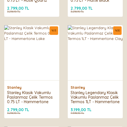
0.75 LT - Rose Quartz
0.75 LT - Matte Black
Pebble
2.799,00 TL
2.799,00 TL
3.218,90 TL
3.218,90 TL
%
13
%
30
Stanley
Stanley
Stanley Klasik Vakumlu
Stanley Legendary Klasik
Paslanmaz Çelik Termos
Vakumlu Paslanmaz Çelik
0.75 LT - Hammertone
Termos 1LT - Hammertone
Lake
Clay
2.799,00 TL
3.199,00 TL
3.218,90 TL
4.598,90 TL