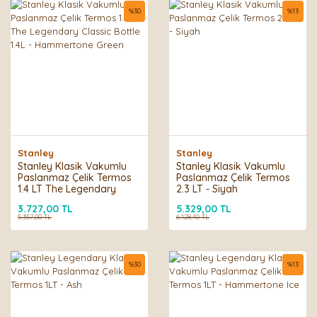
%
30
%
13
Stanley
Stanley
Stanley Klasik Vakumlu
Stanley Klasik Vakumlu
Paslanmaz Çelik Termos
Paslanmaz Çelik Termos
1.4 LT The Legendary
2.3 LT - Siyah
Classic Bottle 1.4L -
3.727,00 TL
5.329,00 TL
Hammertone Green
5.357,00 TL
6.128,40 TL
%
30
%
13