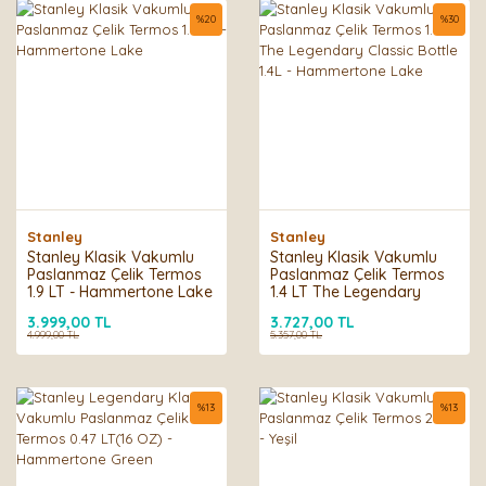
%
20
%
30
Stanley
Stanley
Stanley Klasik Vakumlu
Stanley Klasik Vakumlu
Paslanmaz Çelik Termos
Paslanmaz Çelik Termos
1.9 LT - Hammertone Lake
1.4 LT The Legendary
Classic Bottle 1.4L -
3.999,00 TL
3.727,00 TL
Hammertone Lake
4.999,00 TL
5.357,00 TL
%
13
%
13