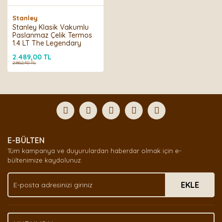
Stanley
Stanley Klasik Vakumlu
Paslanmaz Çelik Termos
1.4 LT The Legendary
Classic Bottle 1.4L -
2.489,00 TL
Nightfall
2.862,40 TL
E-BÜLTEN
Tüm kampanya ve duyurulardan haberdar olmak için e-
bültenimize kaydolunuz.
EKLE