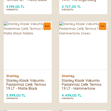
Pebble
Classic Bottle 1.4L - Matte
3.199,00 TL
3.727,00 TL
Black Pebble
4.598,00 TL
5.357,00 TL
%
20
%
10
Stanley
Stanley
Stanley Klasik Vakumlu
Stanley Klasik Vakumlu
Paslanmaz Çelik Termos
Paslanmaz Çelik Termos
1.9 LT - Matte Black
1.9 LT - Hammertone
Pebble
Green
3.999,00 TL
4.499,00 TL
4.999,00 TL
4.999,00 TL