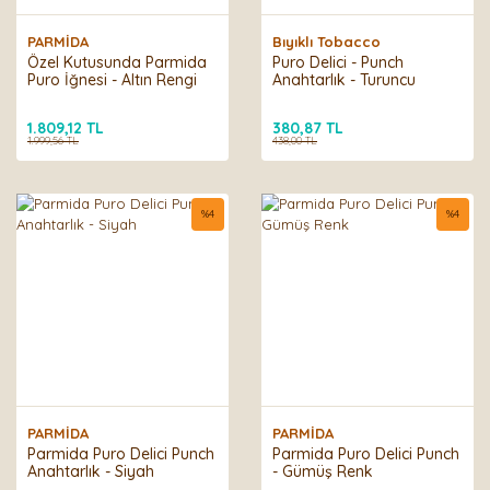
PARMİDA
Bıyıklı Tobacco
Özel Kutusunda Parmida
Puro Delici - Punch
Puro İğnesi - Altın Rengi
Anahtarlık - Turuncu
1.809,12 TL
380,87 TL
1.999,56 TL
438,00 TL
%
4
%
4
PARMİDA
PARMİDA
Parmida Puro Delici Punch
Parmida Puro Delici Punch
Anahtarlık - Siyah
- Gümüş Renk