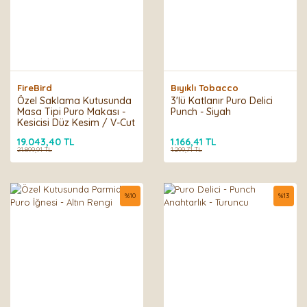
FireBird
Bıyıklı Tobacco
Özel Saklama Kutusunda
3'lü Katlanır Puro Delici
Masa Tipi Puro Makası -
Punch - Siyah
Kesicisi Düz Kesim / V-Cut
Kesim
19.043,40 TL
1.166,41 TL
21.899,91 TL
1.299,71 TL
%
10
%
13