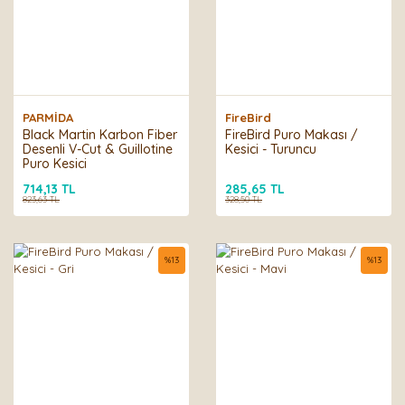
PARMİDA
FireBird
Black Martin Karbon Fiber
FireBird Puro Makası /
Desenli V-Cut & Guillotine
Kesici - Turuncu
Puro Kesici
714,13 TL
285,65 TL
823,63 TL
328,50 TL
%
13
%
13