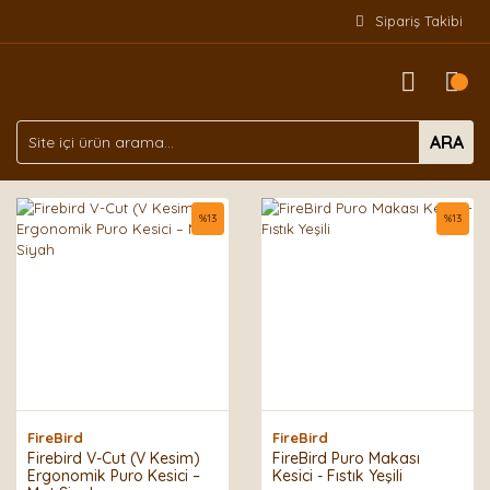
Sipariş Takibi
ARA
%
13
%
13
FireBird
FireBird
Firebird V-Cut (V Kesim)
FireBird Puro Makası
Ergonomik Puro Kesici –
Kesici - Fıstık Yeşili