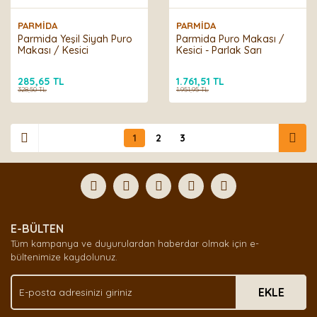
PARMİDA
PARMİDA
Parmida Yeşil Siyah Puro
Parmida Puro Makası /
Makası / Kesici
Kesici - Parlak Sarı
285,65 TL
1.761,51 TL
328,50 TL
1.951,95 TL
1
2
3
E-BÜLTEN
Tüm kampanya ve duyurulardan haberdar olmak için e-
bültenimize kaydolunuz.
EKLE