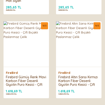
Mat Siyah
285,65 TL
285,65 TL
328,50 TL
328,50 TL
%
13
%
13
FireBird
FireBird
Firebird Gümüş Renk Mavi
Firebird Altın Sarısı Kırmızı
Karbon Fiber Desenli
Karbon Fiber Desenli
Giyotin Puro Kesici - Çift
Giyotin Puro Kesici - Çift
Bıçaklı Paslanmaz Çelik
Bıçaklı Paslanmaz Çelik
1.618,69 TL
1.618,69 TL
1.861,49 TL
1.861,49 TL