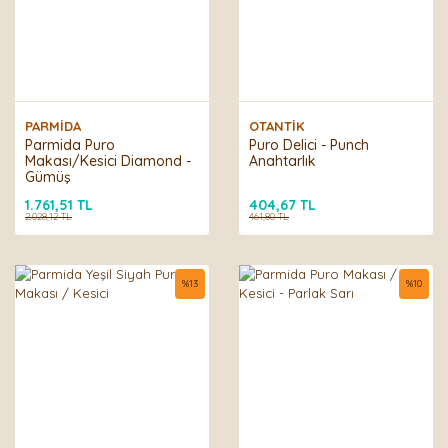
PARMİDA
OTANTİK
Parmida Puro
Puro Delici - Punch
Makası/Kesici Diamond -
Anahtarlık
Gümüş
1.761,51 TL
404,67 TL
2.028,12 TL
461,80 TL
%
13
%
10