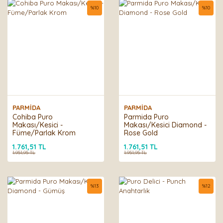
%
10
%
10
PARMİDA
PARMİDA
Cohiba Puro
Parmida Puro
Makası/Kesici -
Makası/Kesici Diamond -
Füme/Parlak Krom
Rose Gold
1.761,51 TL
1.761,51 TL
1.951,95 TL
1.951,95 TL
%
13
%
12