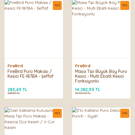
%
13
%
13
FireBird
FireBird
FireBird Puro Makası /
Masa Tipi Büyük Boy Puro
Kesici FE-187BA - Şeffaf
Kesici - Multi Ebatlı Kesici
Fonksiyonlu
285,65 TL
14.282,55 TL
328,50 TL
16.424,93 TL
%
13
%
10