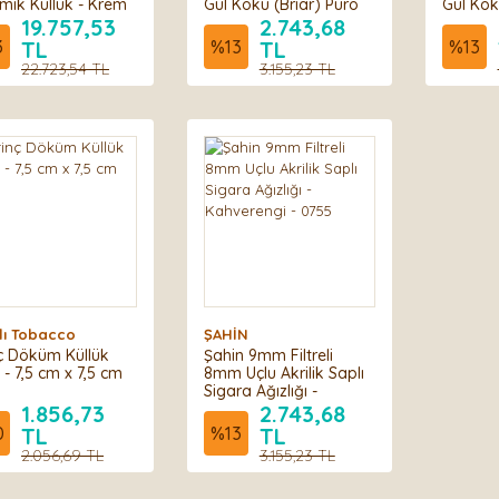
mik Küllük - Krem
Gül Kökü (Briar) Puro
Gül Kök
Ağızlığı - 2608
Ağızlığı
19.757,53
2.743,68
3
TL
%
13
TL
%
13
22.723,54 TL
3.155,23 TL
klı Tobacco
ŞAHİN
nç Döküm Küllük
Şahin 9mm Filtreli
 - 7,5 cm x 7,5 cm
8mm Uçlu Akrilik Saplı
Sigara Ağızlığı -
Kahverengi - 0755
1.856,73
2.743,68
0
TL
%
13
TL
2.056,69 TL
3.155,23 TL