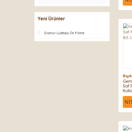
Yeni Ürünler
Granür Lületaşı Ön Filitre
Bıyı
Gemi
Saf 
Küll
%
1