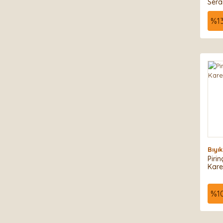
Sera
%
1
Bıyı
Piri
Kare
%
1