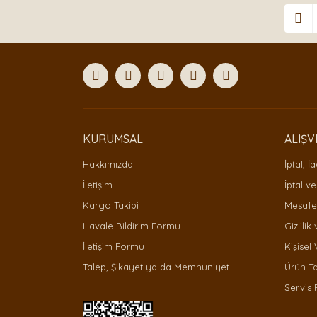
KURUMSAL
ALIŞV
Hakkımızda
İptal, İ
İletişim
İptal ve
Kargo Takibi
Mesafel
Havale Bildirim Formu
Gizlilik
İletişim Formu
Kişisel 
Talep, Şikayet ya da Memnuniyet
Ürün T
Servis