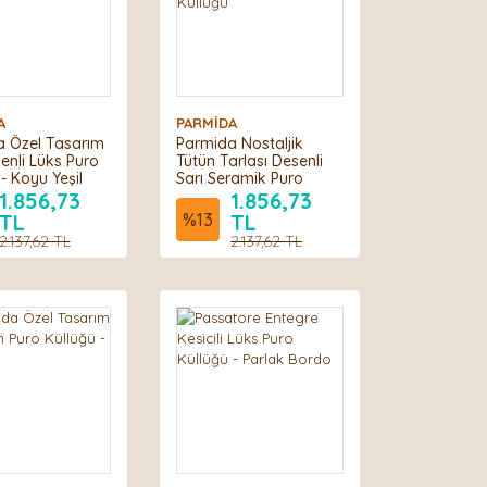
A
PARMİDA
 Özel Tasarım
Parmida Nostaljik
senli Lüks Puro
Tütün Tarlası Desenli
- Koyu Yeşil
Sarı Seramik Puro
Küllüğü
1.856,73
1.856,73
TL
%
13
TL
2.137,62 TL
2.137,62 TL