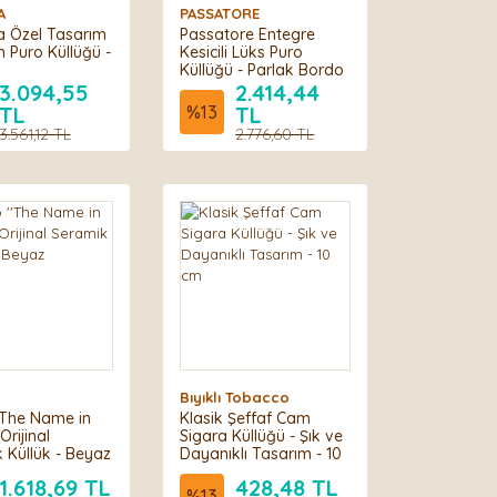
A
PASSATORE
 Özel Tasarım
Passatore Entegre
n Puro Küllüğü -
Kesicili Lüks Puro
Küllüğü - Parlak Bordo
3.094,55
2.414,44
TL
%
13
TL
3.561,12 TL
2.776,60 TL
Bıyıklı Tobacco
'The Name in
Klasik Şeffaf Cam
Orijinal
Sigara Küllüğü - Şık ve
 Küllük - Beyaz
Dayanıklı Tasarım - 10
cm
1.618,69 TL
428,48 TL
%
13