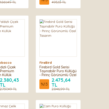
1.861,49 TL
495,13 TL
 Tobacco
FireBird
ldızlı Çiçek
Firebird Gold Serisi
 Premium
Taşınabilir Puro Küllüğü
n Küllük
- Pirinç Görünümlü Özel
Tasarım
2.380,43
2.475,64
TL
%
13
TL
2.737,49 TL
2.846,99 TL