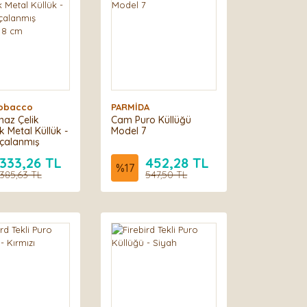
 Tobacco
PARMİDA
az Çelik
Cam Puro Küllüğü
k Metal Küllük -
Model 7
rçalanmış
m 8 cm
333,26 TL
452,28 TL
%
17
385,63 TL
547,50 TL