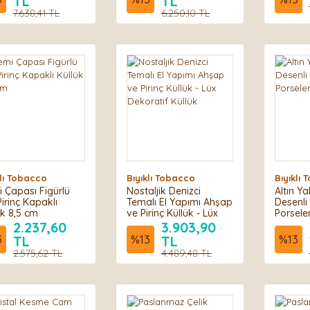
TL
TL
7.638,41 TL
6.250,10 TL
klı Tobacco
Bıyıklı Tobacco
Bıyıklı
 Çapası Figürlü
Nostaljik Denizci
Altın Ya
Pirinç Kapaklı
Temalı El Yapımı Ahşap
Desenli
ük 8,5 cm
ve Pirinç Küllük - Lüx
Porsele
Dekoratif Küllük
2.237,60
3.903,90
3
TL
%
13
TL
%
13
2.575,62 TL
4.489,48 TL