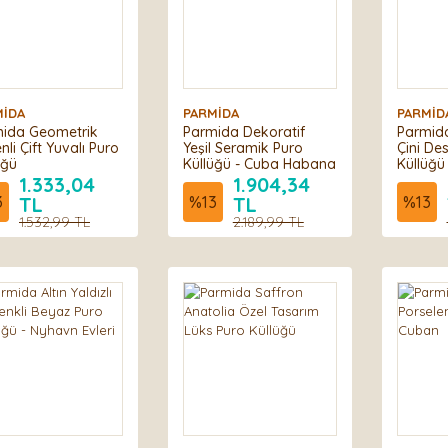
MİDA
PARMİDA
PARMİD
ida Geometrik
Parmida Dekoratif
Parmida
nli Çift Yuvalı Puro
Yeşil Seramik Puro
Çini De
üğü
Küllüğü - Cuba Habana
Küllüğü 
1.333,04
1.904,34
3
TL
%
13
TL
%
13
1.532,99 TL
2.189,99 TL