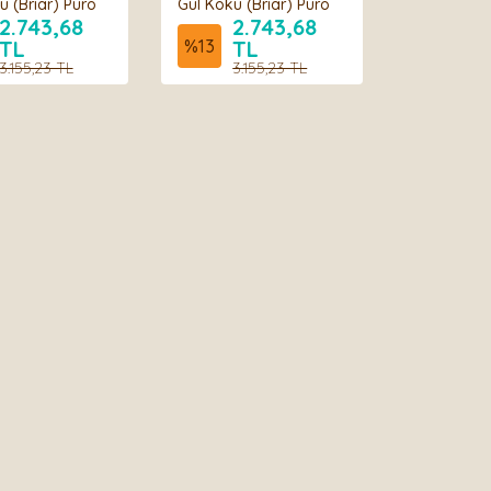
ü (Briar) Puro
Gül Kökü (Briar) Puro
 - 2607
Ağızlığı - 2610
2.743,68
2.743,68
TL
%
13
TL
3.155,23 TL
3.155,23 TL