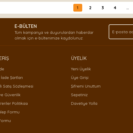
1
2
3
4
..
E-BÜLTEN
Tüm kampanya ve duyurulardan haberdar
olmak için e-bültenimize kaydolunuz.
ERİŞ
ÜYELİK
ade
Yeni Üyelik
 İade Şartları
Üye Girişi
i Satış Sözleşmesi
Şifremi Unuttum
 ve Güvenlik
Sepetiniz
Veriler Politikası
Davetiye Yolla
alep Formu
 Formu