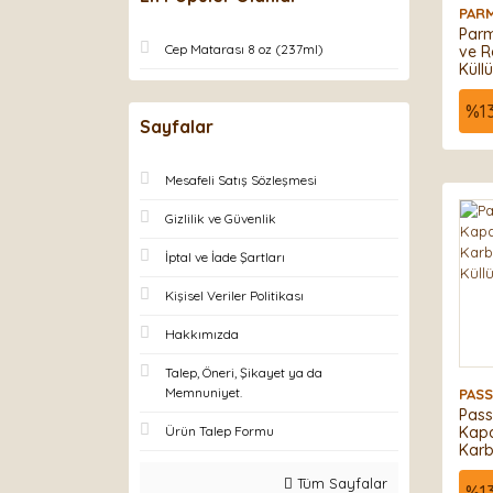
PAR
Parm
Cep Matarası 8 oz (237ml)
ve R
Küll
%
1
Sayfalar
Mesafeli Satış Sözleşmesi
Gizlilik ve Güvenlik
İptal ve İade Şartları
Kişisel Veriler Politikası
Hakkımızda
Talep, Öneri, Şikayet ya da
Memnuniyet.
PAS
Pass
Ürün Talep Formu
Kapa
Karb
Küll
Tüm Sayfalar
%
1