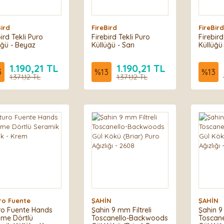
Bird
FireBird
FireBird
ird Tekli Puro
Firebird Tekli Puro
Firebird
üğü - Beyaz
Küllüğü - Sarı
Küllüğü 
1.190,21 TL
1.190,21 TL
3
%
13
%
13
1.371,12 TL
1.371,12 TL
ro Fuente
ŞAHİN
ŞAHİN
ro Fuente Hands
Şahin 9 mm Filtreli
Şahin 9 
ime Dörtlü
Toscanello-Backwoods
Toscan