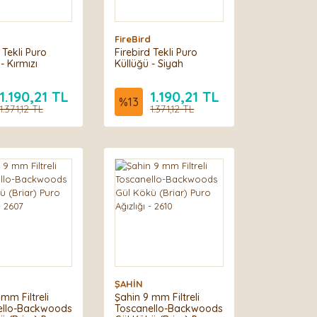
FireBird
 Tekli Puro
Firebird Tekli Puro
- Kırmızı
Küllüğü - Siyah
1.190,21 TL
1.190,21 TL
%
13
1.371,12 TL
1.371,12 TL
ŞAHİN
mm Filtreli
Şahin 9 mm Filtreli
ello-Backwoods
Toscanello-Backwoods