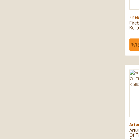
Fire
Fireb
Küll
%
1
Artu
Artu
Of T