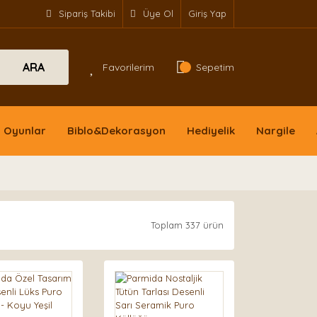
Sipariş Takibi
Üye Ol
Giriş Yap
ARA
Favorilerim
Sepetim
Oyunlar
Biblo&Dekorasyon
Hediyelik
Nargile
Toplam 337 ürün