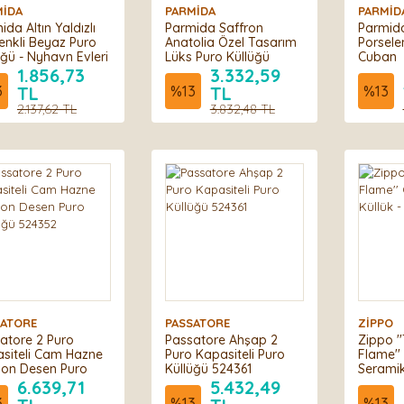
MİDA
PARMİDA
PARMİD
ida Altın Yaldızlı
Parmida Saffron
Parmida
enkli Beyaz Puro
Anatolia Özel Tasarım
Porsele
üğü - Nyhavn Evleri
Lüks Puro Küllüğü
Cuban
1.856,73
3.332,59
3
TL
%
13
TL
%
13
2.137,62 TL
3.832,48 TL
SATORE
PASSATORE
ZİPPO
atore 2 Puro
Passatore Ahşap 2
Zippo '
siteli Cam Hazne
Puro Kapasiteli Puro
Flame'' 
on Desen Puro
Küllüğü 524361
Seramik
üğü 524352
6.639,71
5.432,49
3
%
13
%
13