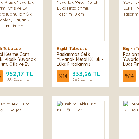
klı Tobacco
Bıyıklı Tobacco
Bıyıklı
tal Kesme Cam
Paslanmaz Çelik
Paslanm
ük, Klasik Yuvarlak
Yuvarlak Metal Küllük -
Yuvarla
rım, Ofis ve Ev
Lüks Fırçalanmış
Lüks Fı
rasyonu İçin Şık
Tasarım 10 cm
Tasarı
952,17 TL
333,26 TL
Tablası, Dayanıklı
3
%
14
%
14
n Cam, 14 cm
1.095,00 TL
385,63 TL