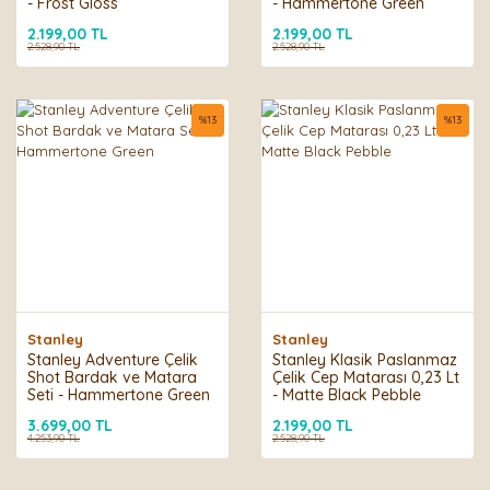
- Frost Gloss
- Hammertone Green
2.199,00 TL
2.199,00 TL
2.528,90 TL
2.528,90 TL
%
13
%
13
Stanley
Stanley
Stanley Adventure Çelik
Stanley Klasik Paslanmaz
Shot Bardak ve Matara
Çelik Cep Matarası 0,23 Lt
Seti - Hammertone Green
- Matte Black Pebble
3.699,00 TL
2.199,00 TL
4.253,90 TL
2.528,90 TL