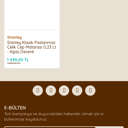
Stanley
Stanley Klasik Paslanmaz
Çelik Cep Matarası 0,23 Lt
- Ağaç Desenli
1.439,00 TL
1.654,90 TL
E-BÜLTEN
Tüm kampanya ve duyurulardan haberdar olmak için e-
bültenimize kaydolunuz.