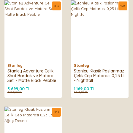
%
13
%
13
Stanley
Stanley
Stanley Adventure Çelik
Stanley Klasik Paslanmaz
Shot Bardak ve Matara
Çelik Cep Matarası 0,23 Lt
Seti - Matte Black Pebble
- Nightfall
3.699,00 TL
1.169,00 TL
4.253,90 TL
1.344,40 TL
%
13