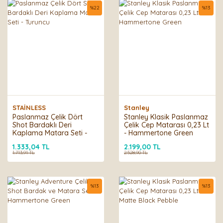
%
22
%
13
STAİNLESS
Stanley
Paslanmaz Çelik Dört
Stanley Klasik Paslanmaz
Shot Bardaklı Deri
Çelik Cep Matarası 0,23 Lt
Kaplama Matara Seti -
- Hammertone Green
Turuncu
1.333,04 TL
2.199,00 TL
1.713,91 TL
2.528,90 TL
%
13
%
13