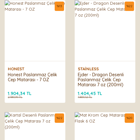
%
13
%
22
HONEST
STAİNLESS
Honest Paslanmaz Çelik
Ejder - Dragon Desenli
Cep Matarası - 7 OZ
Paslanmaz Çelik Cep
Matarası 7 oz (200ml)
1.904,34 TL
1.404,45 TL
2.189,99 TL
1.809,12 TL
%
22
%
20