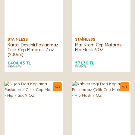
STAİNLESS
STAİNLESS
Kartal Desenli Paslanmaz
Mat Krom Cep Matarası-
Çelik Cep Matarası 7 oz
Hip Flask 6 OZ
(200ml)
1.404,45 TL
571,30 TL
1.809,12 TL
714,13 TL
%
22
%
13