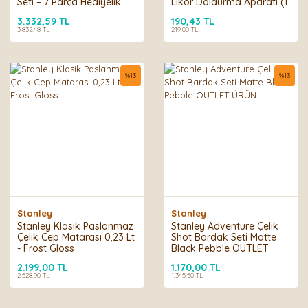
Seti – 7 Parça Hediyelik
Likör Doldurma Aparatı (1
Set
ADET)
3.332,59 TL
190,43 TL
3.832,48 TL
219,00 TL
%
13
%
13
Stanley
Stanley
Stanley Klasik Paslanmaz
Stanley Adventure Çelik
Çelik Cep Matarası 0,23 Lt
Shot Bardak Seti Matte
- Frost Gloss
Black Pebble OUTLET
ÜRÜN
2.199,00 TL
1.170,00 TL
2.528,90 TL
1.345,50 TL