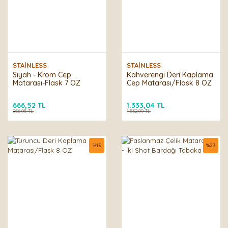
STAİNLESS
STAİNLESS
Siyah - Krom Cep
Kahverengi Deri Kaplama
Matarası-Flask 7 OZ
Cep Matarası/Flask 8 OZ
666,52 TL
1.333,04 TL
856,95 TL
1.532,99 TL
%
13
%
23