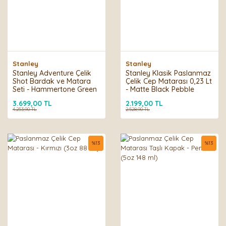
Stanley
Stanley
Stanley Adventure Çelik
Stanley Klasik Paslanmaz
Shot Bardak ve Matara
Çelik Cep Matarası 0,23 Lt
Seti - Hammertone Green
- Matte Black Pebble
3.699,00 TL
2.199,00 TL
4.253,90 TL
2.528,90 TL
%
13
%
13