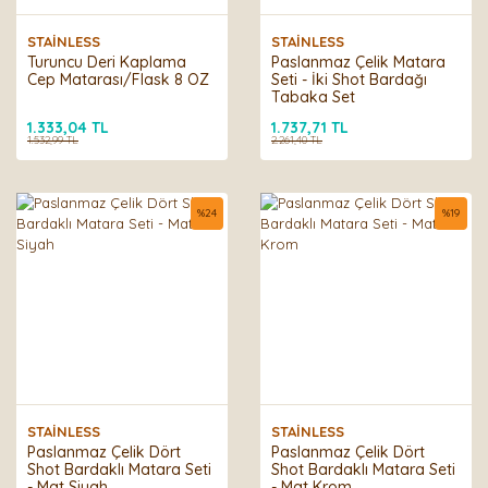
STAİNLESS
STAİNLESS
Turuncu Deri Kaplama
Paslanmaz Çelik Matara
Cep Matarası/Flask 8 OZ
Seti - İki Shot Bardağı
Tabaka Set
1.333,04 TL
1.737,71 TL
1.532,99 TL
2.261,40 TL
%
24
%
19
STAİNLESS
STAİNLESS
Paslanmaz Çelik Dört
Paslanmaz Çelik Dört
Shot Bardaklı Matara Seti
Shot Bardaklı Matara Seti
- Mat Siyah
- Mat Krom