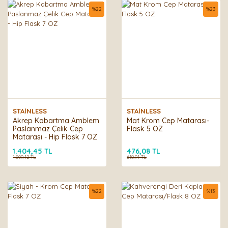
%
22
%
23
STAİNLESS
STAİNLESS
Akrep Kabartma Amblem
Mat Krom Cep Matarası-
Paslanmaz Çelik Cep
Flask 5 OZ
Matarası - Hip Flask 7 OZ
1.404,45 TL
476,08 TL
1.809,12 TL
618,91 TL
%
22
%
13