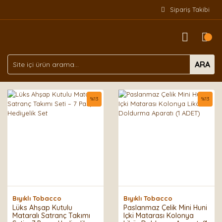
Sipariş Takibi
ARA
%
13
%
13
Bıyıklı Tobacco
Bıyıklı Tobacco
Lüks Ahşap Kutulu
Paslanmaz Çelik Mini Huni
Mataralı Satranç Takımı
Içki Matarası Kolonya