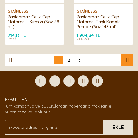
STAİNLESS
STAİNLESS
Paslanmaz Çelik Cep
Paslanmaz Çelik Cep
Matarası - Kırmızı (3oz 88
Matarası Taşlı Kapak -
ml)
Pembe (5oz 148 ml)
714,13 TL
1.904,34 TL
823,63 TL
2.189,99 TL
1
2
3
E-BÜLTEN
Tüm kampanya ve duyurulardan haberdar olmak için e-
bültenimize kaydolunuz.
EKLE