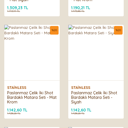
1.309,23 TL
1.190,21 TL
1.713,91 TL
1.475,86 TL
%
20
%
20
STAİNLESS
STAİNLESS
Paslanmaz Çelik İki Shot
Paslanmaz Çelik İki Shot
Bardaklı Matara Seti - Mat
Bardaklı Matara Seti -
Krom
Siyah
1.142,60 TL
1.142,60 TL
1.428,26 TL
1.428,26 TL