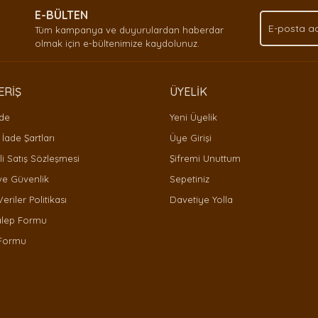
E-BÜLTEN
Tüm kampanya ve duyurulardan haberdar
olmak için e-bültenimize kaydolunuz.
ERİŞ
ÜYELİK
ade
Yeni Üyelik
 İade Şartları
Üye Girişi
i Satış Sözleşmesi
Şifremi Unuttum
 ve Güvenlik
Sepetiniz
Veriler Politikası
Davetiye Yolla
alep Formu
 Formu