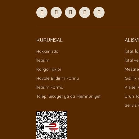
KURUMSAL
ALIŞV
Hakkımızda
İptal, İ
İletişim
İptal ve
Kargo Takibi
Mesafel
Havale Bildirim Formu
Gizlilik
İletişim Formu
Kişisel 
Talep, Şikayet ya da Memnuniyet
Ürün T
Servis