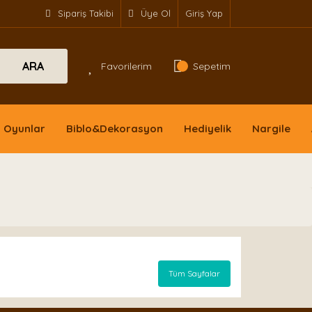
Sipariş Takibi
Üye Ol
Giriş Yap
ARA
Favorilerim
Sepetim
Oyunlar
Biblo&Dekorasyon
Hediyelik
Nargile
Tüm Sayfalar