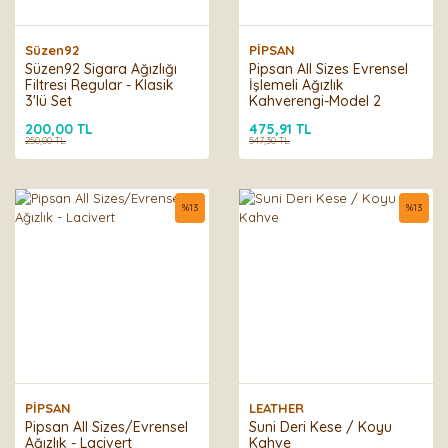
Süzen92
PİPSAN
Süzen92 Sigara Ağızlığı
Pipsan All Sizes Evrensel
Filtresi Regular - Klasik
İşlemeli Ağızlık
3'lü Set
Kahverengi-Model 2
200,00 TL
475,91 TL
250,00 TL
547,30 TL
%
13
%
13
PİPSAN
LEATHER
Pipsan All Sizes/Evrensel
Suni Deri Kese / Koyu
Ağızlık - Lacivert
Kahve