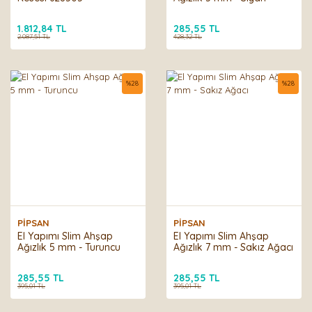
1.812,84 TL
285,55 TL
2.087,51 TL
428,32 TL
%
28
%
28
PİPSAN
PİPSAN
El Yapımı Slim Ahşap
El Yapımı Slim Ahşap
Ağızlık 5 mm - Turuncu
Ağızlık 7 mm - Sakız Ağacı
285,55 TL
285,55 TL
395,01 TL
395,01 TL