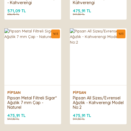
- Kahverengi
Kahverengi
571,09 TL
475,91 TL
656,76 TL
547,30 TL
%
13
%
13
PİPSAN
PİPSAN
Pipsan Metal Filtreli Sigar*
Pipsan All Sizes/Evrensel
Ağızlık 7 mm Çap -
Ağızlık - Kahverengi Model
Naturel
No:2
475,91 TL
475,91 TL
547,30 TL
547,30 TL