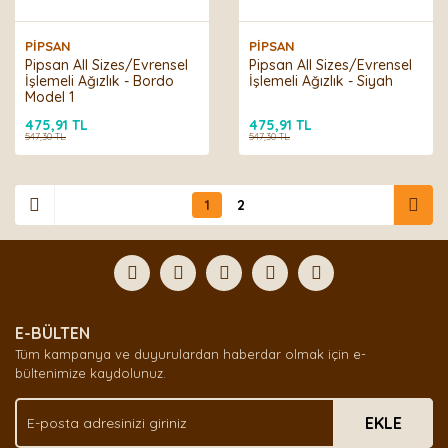
PİPSAN
PİPSAN
Pipsan All Sizes/Evrensel
Pipsan All Sizes/Evrensel
İşlemeli Ağızlık - Bordo
İşlemeli Ağızlık - Siyah
Model 1
475,91 TL
475,91 TL
547,30 TL
547,30 TL
1
2
E-BÜLTEN
Tüm kampanya ve duyurulardan haberdar olmak için e-
bültenimize kaydolunuz.
EKLE