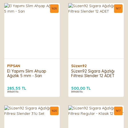
%
28
%
17
PİPSAN
Süzen92
El Yapımı Slim Ahşap
Süzen92 Sigara Ağızlığı
Ağızlık 5 mm - Sarı
Filtresi Slender 12 ADET
285,55 TL
500,00 TL
395,01 TL
599,00 TL
%
20
%
17