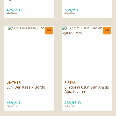
475,91 TL
659,21 TL
547,30 TL
758,09 TL
%
13
%
28
LEATHER
PİPSAN
Suni Deri Kese / Bordo
El Yapımı Uzun Slim Ahşap
Ağızlık 5 mm
659,21 TL
285,55 TL
758,09 TL
395,01 TL