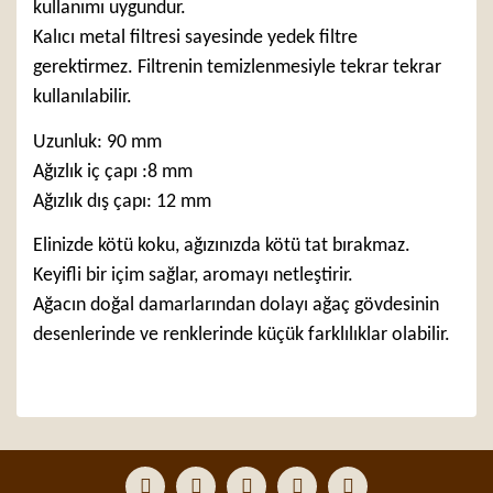
kullanımı uygundur.
Kalıcı metal filtresi sayesinde yedek filtre
gerektirmez. Filtrenin temizlenmesiyle tekrar tekrar
kullanılabilir.
Uzunluk: 90 mm
Ağızlık iç çapı :8 mm
Ağızlık dış çapı: 12 mm
Elinizde kötü koku, ağızınızda kötü tat bırakmaz.
Keyifli bir içim sağlar, aromayı netleştirir.
Ağacın doğal damarlarından dolayı ağaç gövdesinin
desenlerinde ve renklerinde küçük farklılıklar olabilir.
Bu ürünün fiyat bilgisi, resim, ürün açıklamalarında ve
diğer konularda yetersiz gördüğünüz noktaları öneri
Bu ürüne ilk yorumu siz yapın!
formunu kullanarak tarafımıza iletebilirsiniz.
Görüş ve önerileriniz için teşekkür ederiz.