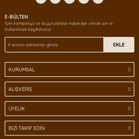
Yorum Yaz
Ürün resmi kalitesiz, bozuk veya görüntülenemiyor.
E-BÜLTEN
Ürün açıklamasında eksik bilgiler bulunuyor.
Tüm kampanya ve duyurulardan haberdar olmak için e-
Ürün bilgilerinde hatalar bulunuyor.
bültenimize kaydolunuz.
Ürün fiyatı diğer sitelerden daha pahalı.
EKLE
Bu ürüne benzer farklı alternatifler olmalı.
KURUMSAL
Gönder
ALIŞVERİŞ
ÜYELİK
BİZİ TAKİP EDİN