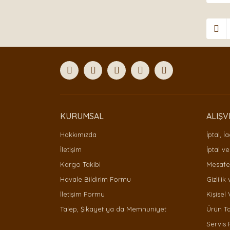
KURUMSAL
ALIŞV
Hakkımızda
İptal, İ
İletişim
İptal ve
Kargo Takibi
Mesafel
Havale Bildirim Formu
Gizlilik
İletişim Formu
Kişisel 
Talep, Şikayet ya da Memnuniyet
Ürün T
Servis