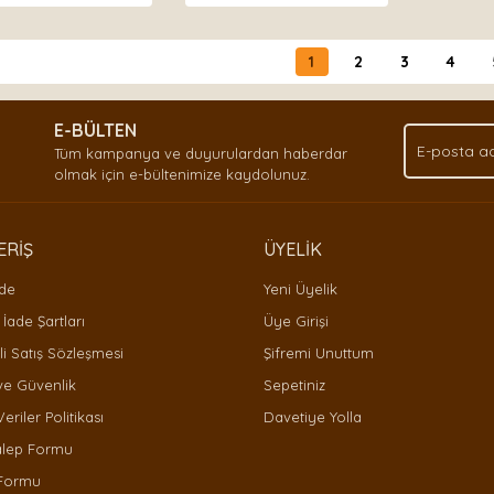
1
2
3
4
E-BÜLTEN
Tüm kampanya ve duyurulardan haberdar
olmak için e-bültenimize kaydolunuz.
ERİŞ
ÜYELİK
ade
Yeni Üyelik
 İade Şartları
Üye Girişi
i Satış Sözleşmesi
Şifremi Unuttum
 ve Güvenlik
Sepetiniz
Veriler Politikası
Davetiye Yolla
alep Formu
 Formu