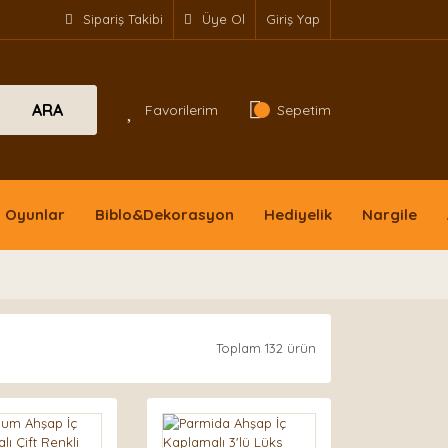
Sipariş Takibi
Üye Ol
Giriş Yap
ARA
Favorilerim
Sepetim
Oyunlar
Biblo&Dekorasyon
Hediyelik
Nargile
Toplam 132 ürün