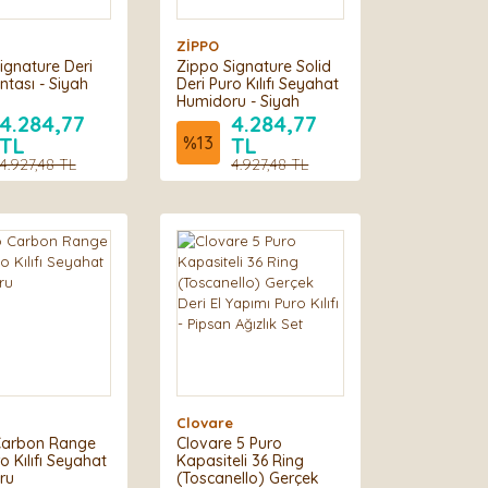
ZİPPO
ignature Deri
Zippo Signature Solid
ntası - Siyah
Deri Puro Kılıfı Seyahat
Humidoru - Siyah
4.284,77
4.284,77
TL
%
13
TL
4.927,48 TL
4.927,48 TL
Clovare
Carbon Range
Clovare 5 Puro
o Kılıfı Seyahat
Kapasiteli 36 Ring
ru
(Toscanello) Gerçek