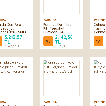
MİDA
PARMİDA
PARMİD
ida Deri Puro
Parmida Deri Puro
Cohiba 
fı/Seyahat
Kılıfı/Seyahat
Taşıma 
doru Üçlü - Sütlü
Humidoru İkili -
Çakmak 
ve
Siyah/Sarı
3.213,57
2.142,38
TL
%
5
TL
%
9
3.375,44 TL
2.251,88 TL
MİDA
PARMİDA
PARMİD