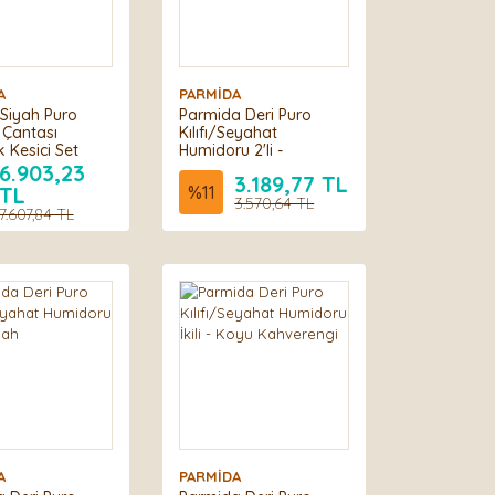
A
PARMİDA
Siyah Puro
Parmida Deri Puro
Çantası
Kılıfı/Seyahat
Kesici Set
Humidoru 2'li -
Sarı/Siyah
6.903,23
3.189,77 TL
TL
%
11
3.570,64 TL
7.607,84 TL
A
PARMİDA