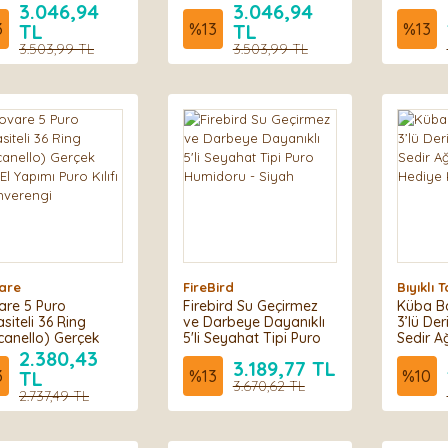
akmak bölmeli
3.046,94
3.046,94
n torbası, tütün ve
3
TL
%
13
TL
%
13
suarlar için
3.503,99 TL
3.503,99 TL
k kaliteli deri
a
are
FireBird
Bıyıklı
are 5 Puro
Firebird Su Geçirmez
Küba Ba
siteli 36 Ring
ve Darbeye Dayanıklı
3’lü Deri
canello) Gerçek
5'li Seyahat Tipi Puro
Sedir Ağ
 El Yapımı Puro
Humidoru - Siyah
Hediye 
2.380,43
3.189,77 TL
ı - Kahverengi
3
TL
%
13
%
10
3.670,62 TL
2.737,49 TL