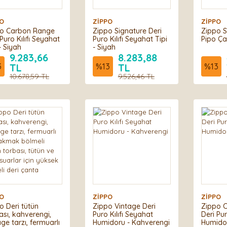
PO
ZİPPO
ZİPPO
o Carbon Range
Zippo Signature Deri
Zippo S
 Puro Kılıfı Seyahat
Puro Kılıfı Seyahat Tipi
Pipo Ça
- Siyah
- Siyah
9.283,66
8.283,88
3
TL
%
13
TL
%
13
10.678,59 TL
9.526,46 TL
PO
ZİPPO
ZİPPO
o Deri tütün
Zippo Vintage Deri
Zippo 
ası, kahverengi,
Puro Kılıfı Seyahat
Deri Pur
age tarzı, fermuarlı
Humidoru - Kahverengi
Humido