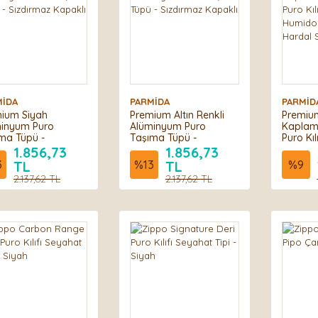
MİDA
PARMİDA
PARMİD
ium Siyah
Premium Altın Renkli
Premiu
inyum Puro
Alüminyum Puro
Kaplama
ma Tüpü -
Taşıma Tüpü -
Puro Kıl
ırmaz Kapaklı
Sızdırmaz Kapaklı
Humidor
1.856,73
1.856,73
Hardal S
3
TL
%
13
TL
%
9
2.137,62 TL
2.137,62 TL