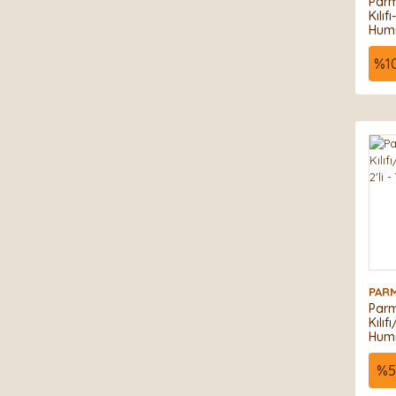
Parm
Kılıf
Humi
Kahv
%
1
PAR
Parm
Kılı
Humid
%
5