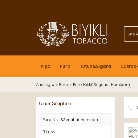
Pipo
Puro
Tütün&Sigara
Çakma
Anasayfa
Puro
Puro Kılıfı&Seyahat Humidoru
Ürün Grupları
S
Puro Kılıfı&Seyahat Humidoru
Puro