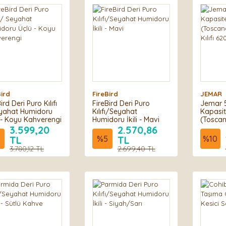
Bird
FireBird
JEMAR
ird Deri Puro Kılıfı
FireBird Deri Puro
Jemar 
yahat Humidoru
Kılıfı/Seyahat
Kapasit
 - Koyu Kahverengi
Humidoru İkili - Mavi
(Toscan
Kılıfı 6
3.599,20
2.570,86
TL
%
5
TL
%
10
3.780,12 TL
2.699,40 TL