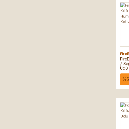
Fire
FireB
/ Se
Üçlü
%
5