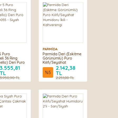
PARMİDA
5 Puro
Parmida Deri (Eskitme
eli 36 Ring
Görünümlü) Puro
ello) Deri Puro
Kılıfı/Seyahat
20055 - Siyah
Humidoru İkili -
3.555,81
2.142,38
Kahverengi
TL
%
5
TL
3.950,90 TL
2.251,88 TL