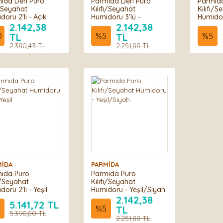
ida Deri Puro
Parmida Deri Puro
Parmida
ı-Seyahat
Kılıfı/Seyahat
Kılıfı/S
doru 2'li - Açık
Humidoru 3'lü -
Humidoru
erengi
Turuncu/Siyah
2.142,38
2.142,38
0
TL
%
5
TL
%
5
2.380,43 TL
2.251,88 TL
MİDA
PARMİDA
ida Puro
Parmida Puro
fı/Seyahat
Kılıfı/Seyahat
oru 2'li - Yeşil
Humidoru - Yeşil/Siyah
2.142,38
5.141,72 TL
%
5
TL
5.398,80 TL
2.251,88 TL