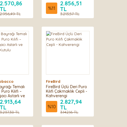
Deri El Yapımı Puro
2.570,86
2.856,51
Kılıfı - Pipsan Ağızlık
TL
%
11
TL
Set
2.956,49 TL
3.213,57 TL
 Tobacco
FireBird
yrağı Temalı
FireBird Üçlü Deri Puro
 Puro Kılıfı –
Kılıfı Çakmaklık Cepli -
acı Astarlı ve
Kahverengi
Kutulu
2.913,64
2.827,94
TL
%
10
TL
3.237,38 TL
3.142,16 TL