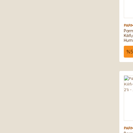
PAR
Parm
Kılı
Humi
Kah
%
5
PAR