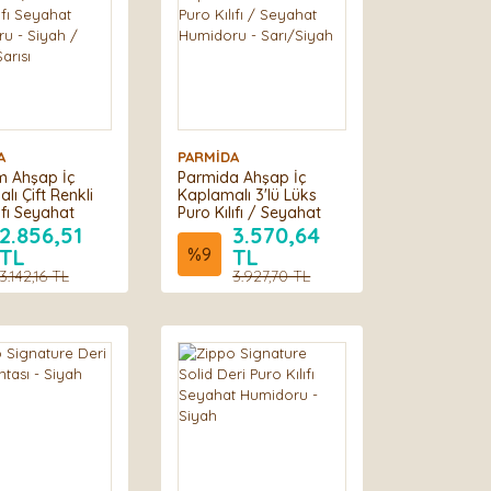
A
PARMİDA
m Ahşap İç
Parmida Ahşap İç
lı Çift Renkli
Kaplamalı 3'lü Lüks
ıfı Seyahat
Puro Kılıfı / Seyahat
u - Siyah /
Humidoru - Sarı/Siyah
2.856,51
3.570,64
arısı
TL
%
9
TL
3.142,16 TL
3.927,70 TL