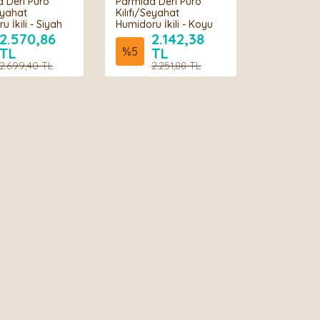
 Deri Puro
Parmida Deri Puro
eyahat
Kılıfı/Seyahat
 İkili - Siyah
Humidoru İkili - Koyu
Kahverengi
2.570,86
2.142,38
TL
%
5
TL
2.699,40 TL
2.251,88 TL