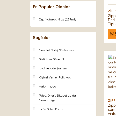
En Populer Olanlar
ZİP
Zipp
Cep Matarası 8 oz (237ml)
Deri
Tipi 
%
1
Sayfalar
Mesafeli Satış Sözleşmesi
Gizlilik ve Güvenlik
İptal ve İade Şartları
Kişisel Veriler Politikası
Hakkımızda
Talep, Öneri, Şikayet ya da
Memnuniyet.
ZİP
Zipp
Ürün Talep Formu
çant
vint