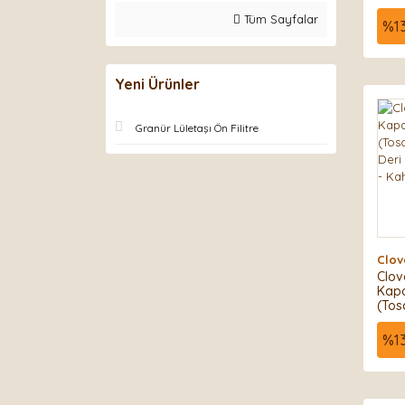
ve ç
Tüm Sayfalar
tütü
%
1
akse
yükse
çant
Yeni Ürünler
Granür Lületaşı Ön Filitre
Clov
Clov
Kapa
(Tos
Deri
Kılıf
%
1