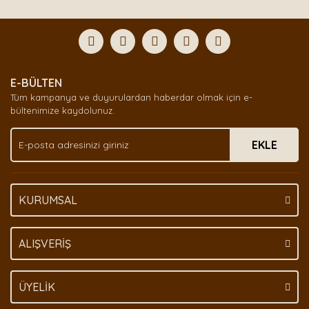
diğer konularda yetersiz gördüğünüz noktaları öneri
Bu ürüne ilk yorumu siz yapın!
formunu kullanarak tarafımıza iletebilirsiniz.
Görüş ve önerileriniz için teşekkür ederiz.
Yorum Yaz
Ürün resmi kalitesiz, bozuk veya görüntülenemiyor.
E-BÜLTEN
Ürün açıklamasında eksik bilgiler bulunuyor.
Tüm kampanya ve duyurulardan haberdar olmak için e-
Ürün bilgilerinde hatalar bulunuyor.
bültenimize kaydolunuz.
Ürün fiyatı diğer sitelerden daha pahalı.
EKLE
Bu ürüne benzer farklı alternatifler olmalı.
KURUMSAL
Gönder
ALIŞVERİŞ
ÜYELİK