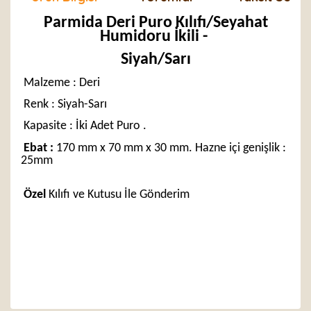
Parmida Deri Puro Kılıfı/Seyahat
Humidoru İkili -
Siyah/Sarı
Malzeme : Deri
Renk : Siyah-Sarı
Kapasite : İki Adet Puro .
Ebat :
170 mm x 70 mm x 30 mm. Hazne içi genişlik :
25mm
Özel
Kılıfı ve Kutusu İle Gönderim
Bu ürünün fiyat bilgisi, resim, ürün açıklamalarında ve