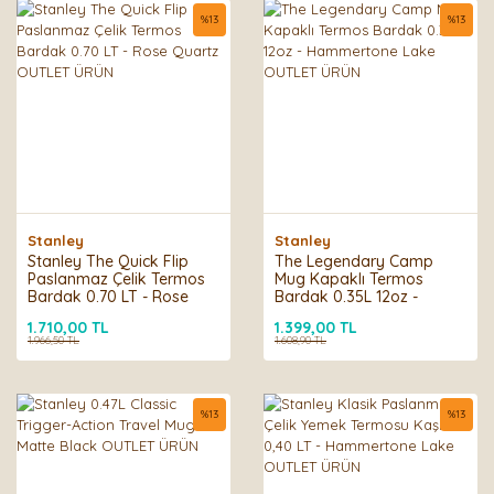
%
13
%
13
Stanley
Stanley
Stanley The Quick Flip
The Legendary Camp
Paslanmaz Çelik Termos
Mug Kapaklı Termos
Bardak 0.70 LT - Rose
Bardak 0.35L 12oz -
Quartz OUTLET ÜRÜN
Hammertone Lake
1.710,00 TL
1.399,00 TL
OUTLET ÜRÜN
1.966,50 TL
1.608,90 TL
%
13
%
13