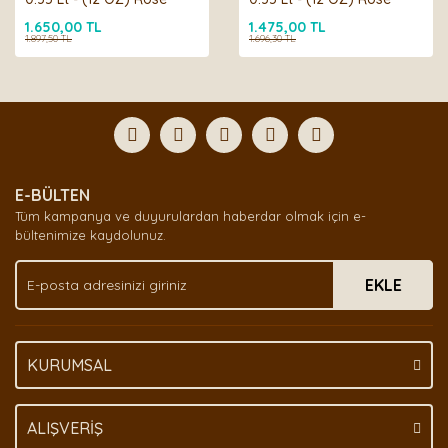
Quartz Metallic OUTLET
Quartz Metallic OUTLET
1.650,00 TL
1.475,00 TL
ÜRÜN
ÜRÜN
1.897,50 TL
1.696,30 TL
E-BÜLTEN
Tüm kampanya ve duyurulardan haberdar olmak için e-
bültenimize kaydolunuz.
EKLE
KURUMSAL
ALIŞVERİŞ