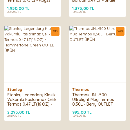
Termos 0,75 Lt - Abyss
Bardak 0.47 LT - Shale
OUTLET ÜRÜN
OUTLET ÜRÜN
1.950,00 TL
1.375,00 TL
2.242,50 TL
1.699,00 TL
%
13
%
29
Stanley
Thermos
Stanley Legendary Klasik
Thermos JNL-500
Vakumlu Paslanmaz Çelik
Ultralight Mug Termos
Termos 0.47 LT(16 OZ) -
0,50L - Berry OUTLET
Hammertone Green
ÜRÜN
2.295,00 TL
995,00 TL
OUTLET ÜRÜN
2.639,30 TL
1.395,00 TL