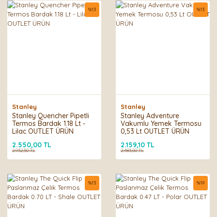
%
13
%
13
Stanley
Stanley
Stanley Quencher Pipetli
Stanley Adventure
Termos Bardak 1.18 Lt -
Vakumlu Yemek Termosu
Lilac OUTLET ÜRÜN
0,53 Lt OUTLET ÜRÜN
2.550,00 TL
2.159,10 TL
2.932,50 TL
2.483,00 TL
%
13
%
19