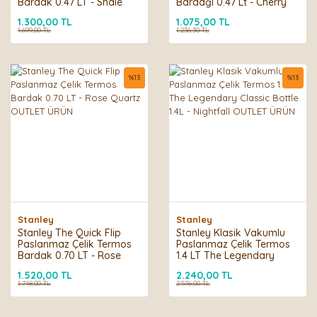
Bardak 0.47 LT - Shale
Bardağı 0.47 Lt - Cherry
OUTLET ÜRÜN
Blossom OUTLET ÜRÜN
1.300,00 TL
1.075,00 TL
1.699,00 TL
1.236,30 TL
%
13
%
13
Stanley
Stanley
Stanley The Quick Flip
Stanley Klasik Vakumlu
Paslanmaz Çelik Termos
Paslanmaz Çelik Termos
Bardak 0.70 LT - Rose
1.4 LT The Legendary
Quartz OUTLET ÜRÜN
Classic Bottle 1.4L -
1.520,00 TL
2.240,00 TL
Nightfall OUTLET ÜRÜN
1.748,00 TL
2.576,00 TL