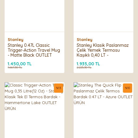
Stanley
Stanley
Stanley 0.47L Classic
Stanley Klasik Paslanmaz
Trigger-Action Travel Mug
Çelik Yemek Termosu
- Matte Black OUTLET
Kaşıklı 0,40 LT -
ÜRÜN
Hammertone Lake
1.450,00 TL
1.935,00 TL
OUTLET ÜRÜN
1.667,50 TL
2.225,30 TL
%
13
%
10