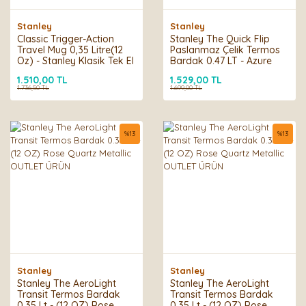
Stanley
Stanley
Classic Trigger-Action
Stanley The Quick Flip
Travel Mug 0,35 Litre(12
Paslanmaz Çelik Termos
Oz) - Stanley Klasik Tek El
Bardak 0.47 LT - Azure
Termos Bardak -
OUTLET ÜRÜN
1.510,00 TL
1.529,00 TL
Hammertone Lake
1.736,50 TL
1.699,00 TL
OUTLET ÜRÜN
%
13
%
13
Stanley
Stanley
Stanley The AeroLight
Stanley The AeroLight
Transit Termos Bardak
Transit Termos Bardak
0.35 Lt - (12 OZ) Rose
0.35 Lt - (12 OZ) Rose