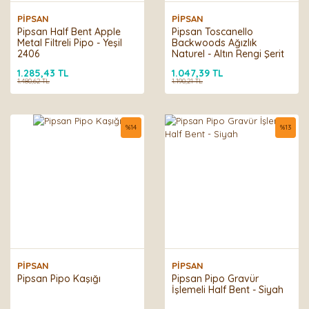
PİPSAN
PİPSAN
Pipsan Half Bent Apple
Pipsan Toscanello
Metal Filtreli Pipo - Yeşil
Backwoods Ağızlık
2406
Naturel - Altın Rengi Şerit
2397
1.285,43 TL
1.047,39 TL
1.480,62 TL
1.190,21 TL
%
14
%
13
PİPSAN
PİPSAN
Pipsan Pipo Kaşığı
Pipsan Pipo Gravür
İşlemeli Half Bent - Siyah