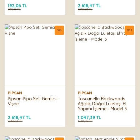
192,06 TL
2.618,47 TL
230,47 TL
2.856,51 TL
%
8
%
13
PİPSAN
PİPSAN
Pipsan Pipo Seti Gemici -
Toscanello Backwoods
Vişne
Ağızlık Doğal Lületaşı El
Yapımı İşleme - Model 3
2.618,47 TL
1.047,39 TL
2.856,51 TL
1.204,49 TL