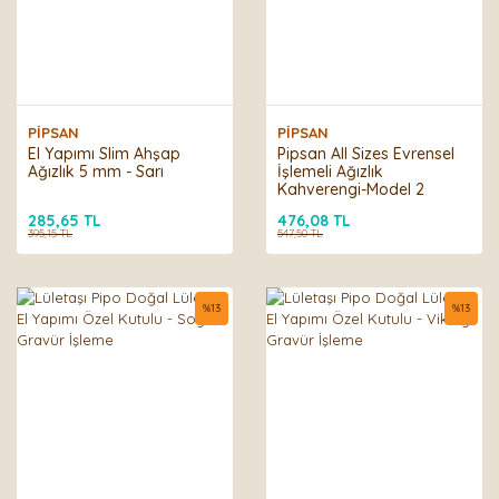
PİPSAN
PİPSAN
El Yapımı Slim Ahşap
Pipsan All Sizes Evrensel
Ağızlık 5 mm - Sarı
İşlemeli Ağızlık
Kahverengi-Model 2
285,65 TL
476,08 TL
395,15 TL
547,50 TL
%
13
%
13