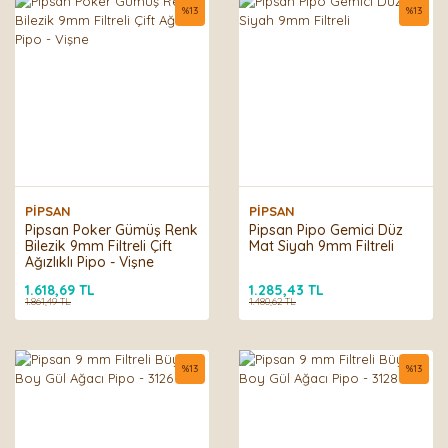
%
13
%
13
PİPSAN
PİPSAN
Pipsan Poker Gümüş Renk
Pipsan Pipo Gemici Düz
Bilezik 9mm Filtreli Çift
Mat Siyah 9mm Filtreli
Ağızlıklı Pipo - Vişne
1.618,69 TL
1.285,43 TL
1.861,49 TL
1.480,62 TL
%
13
%
13