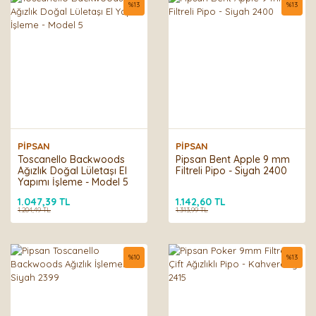
%
13
%
13
PİPSAN
PİPSAN
Toscanello Backwoods
Pipsan Bent Apple 9 mm
Ağızlık Doğal Lületaşı El
Filtreli Pipo - Siyah 2400
Yapımı İşleme - Model 5
1.047,39 TL
1.142,60 TL
1.204,49 TL
1.313,99 TL
%
10
%
13