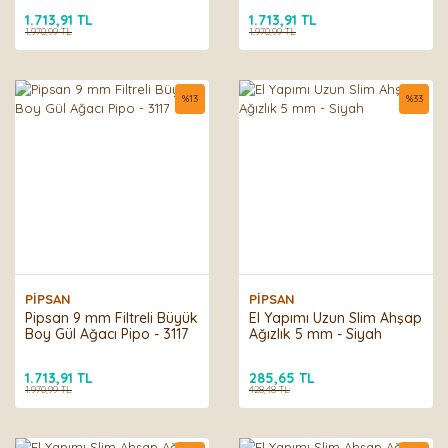
1.713,91 TL
1.713,91 TL
1.970,99 TL
1.970,99 TL
%
13
%
33
PİPSAN
PİPSAN
Pipsan 9 mm Filtreli Büyük
El Yapımı Uzun Slim Ahşap
Boy Gül Ağacı Pipo - 3117
Ağızlık 5 mm - Siyah
1.713,91 TL
285,65 TL
1.970,99 TL
428,48 TL