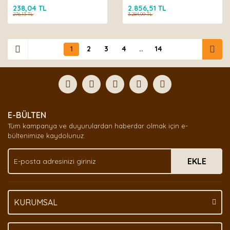
238,04 TL
2.856,51 TL
276,13 TL
3.284,99 TL
1
2
3
4
..
14
E-BÜLTEN
Tüm kampanya ve duyurulardan haberdar olmak için e-
bültenimize kaydolunuz.
EKLE
KURUMSAL