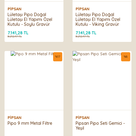
PİPSAN
PİPSAN
Lületaşı Pipo Doğal
Lületaşı Pipo Doğal
Lületaşı El Yapımı Özel
Lületaşı El Yapımı Özel
Kutulu - Soylu Gravür
Kutulu - Viking Gravür
İşleme
İşleme
7.141,28 TL
7.141,28 TL
8.212,47 TL
8.212,47 TL
%
17
%
8
PİPSAN
PİPSAN
Pipo 9 mm Metal Filtre
Pipsan Pipo Seti Gemici -
Yeşil