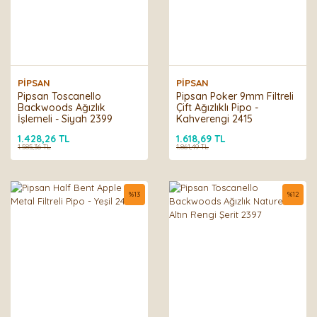
PİPSAN
PİPSAN
Pipsan Toscanello
Pipsan Poker 9mm Filtreli
Backwoods Ağızlık
Çift Ağızlıklı Pipo -
İşlemeli - Siyah 2399
Kahverengi 2415
1.428,26 TL
1.618,69 TL
1.585,36 TL
1.861,49 TL
%
13
%
12