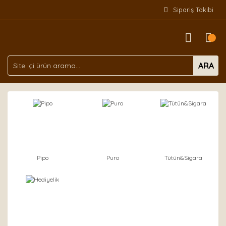
Sipariş Takibi
ARA
Pipo
Puro
Tütün&Sigara