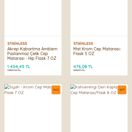
STAİNLESS
STAİNLESS
Akrep Kabartma Amblem
Mat Krom Cep Matarası-
Paslanmaz Çelik Cep
Flask 5 OZ
Matarası - Hip Flask 7 OZ
1.404,45 TL
476,08 TL
1.809,12 TL
618,91 TL
%
22
%
13