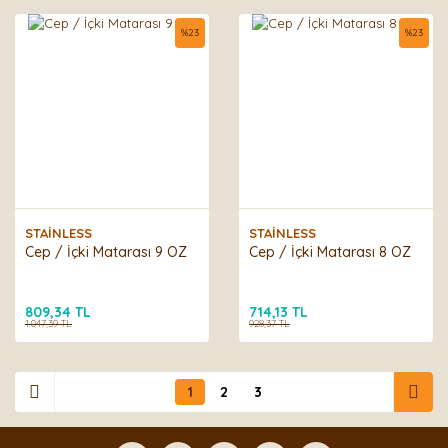
%
23
%
23
STAİNLESS
STAİNLESS
Cep / İçki Matarası 9 OZ
Cep / İçki Matarası 8 OZ
809,34 TL
714,13 TL
1.047,39 TL
928,37 TL
1
2
3