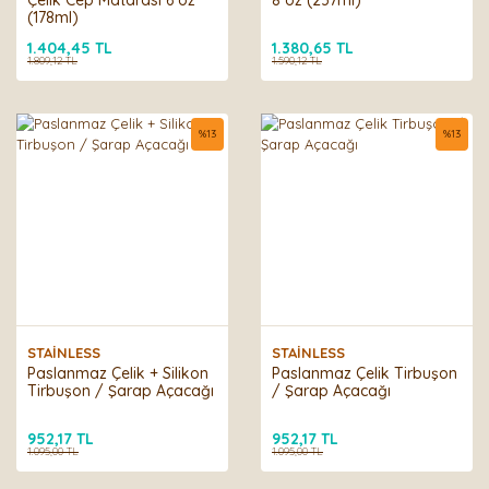
Çelik Cep Matarası 6 oz
8 oz (237ml)
(178ml)
1.404,45 TL
1.380,65 TL
1.809,12 TL
1.590,12 TL
%
13
%
13
STAİNLESS
STAİNLESS
Paslanmaz Çelik + Silikon
Paslanmaz Çelik Tirbuşon
Tirbuşon / Şarap Açacağı
/ Şarap Açacağı
952,17 TL
952,17 TL
1.095,00 TL
1.095,00 TL