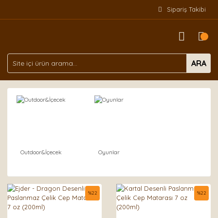
Sipariş Takibi
ARA
Outdoor&İçecek
Oyunlar
%
22
%
22