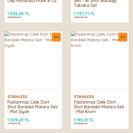
Cep Matarası/Flask 8 OZ
Seti - İki Shot Bardağı
Tabaka Set
1.333,04 TL
1.737,71 TL
1.532,99 TL
2.261,40 TL
%
24
%
19
STAİNLESS
STAİNLESS
Paslanmaz Çelik Dört
Paslanmaz Çelik Dört
Shot Bardaklı Matara Seti
Shot Bardaklı Matara Seti
- Mat Siyah
- Mat Krom
1.309,23 TL
1.190,21 TL
1.713,91 TL
1.475,86 TL