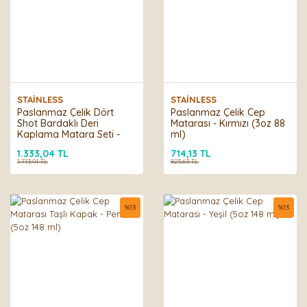
STAİNLESS
STAİNLESS
Paslanmaz Çelik Dört
Paslanmaz Çelik Cep
Shot Bardaklı Deri
Matarası - Kırmızı (3oz 88
Kaplama Matara Seti -
ml)
Turuncu
1.333,04 TL
714,13 TL
1.713,91 TL
823,63 TL
%
13
%
13