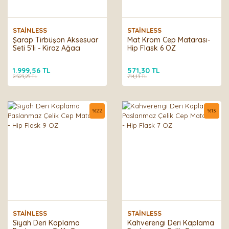
STAİNLESS
STAİNLESS
Şarap Tirbüşon Aksesuar
Mat Krom Cep Matarası-
Seti 5'li - Kiraz Ağacı
Hip Flask 6 OZ
1.999,56 TL
571,30 TL
2.523,25 TL
714,13 TL
%
22
%
13
STAİNLESS
STAİNLESS
Siyah Deri Kaplama
Kahverengi Deri Kaplama