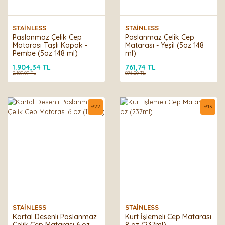
STAİNLESS
STAİNLESS
Paslanmaz Çelik Cep
Paslanmaz Çelik Cep
Matarası Taşlı Kapak -
Matarası - Yeşil (5oz 148
Pembe (5oz 148 ml)
ml)
1.904,34 TL
761,74 TL
2.189,99 TL
876,00 TL
%
22
%
13
STAİNLESS
STAİNLESS
Kartal Desenli Paslanmaz
Kurt İşlemeli Cep Matarası