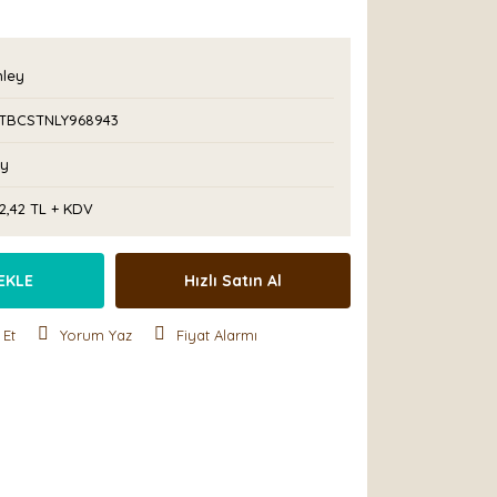
nley
TBCSTNLY968943
Ay
2,42 TL + KDV
EKLE
Hızlı Satın Al
 Et
Yorum Yaz
Fiyat Alarmı