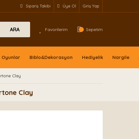
Sipariş Takibi
Üye Ol
Giriş Yap
ARA
Favorilerim
Sepetim
Oyunlar
Biblo&Dekorasyon
Hediyelik
Nargile
rtone Clay
rtone Clay