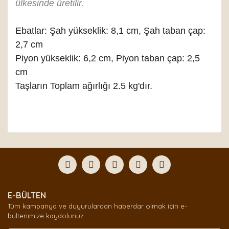
ülkesinde üretilir.
Ebatlar: Şah yükseklik: 8,1 cm, Şah taban çap:
2,7 cm
Piyon yükseklik: 6,2 cm, Piyon taban çap: 2,5
cm
Taşların Toplam ağırlığı 2.5 kg'dır.
Bu ürünün fiyat bilgisi, resim, ürün açıklamalarında ve
diğer konularda yetersiz gördüğünüz noktaları öneri
Bu ürüne ilk yorumu siz yapın!
formunu kullanarak tarafımıza iletebilirsiniz.
Görüş ve önerileriniz için teşekkür ederiz.
Yorum Yaz
Ürün resmi kalitesiz, bozuk veya görüntülenemiyor.
E-BÜLTEN
Ürün açıklamasında eksik bilgiler bulunuyor.
Tüm kampanya ve duyurulardan haberdar olmak için e-
Ürün bilgilerinde hatalar bulunuyor.
bültenimize kaydolunuz.
Ürün fiyatı diğer sitelerden daha pahalı.