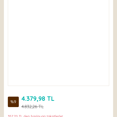
4.379,98 TL
%9
4.832,26 TL
357,70 TL den başlayan taksitlerle!