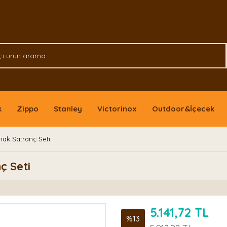
k
Zippo
Stanley
Victorinox
Outdoor&İçecek
mak Satranç Seti
ç Seti
5.141,72 TL
%13