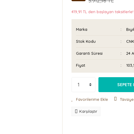
5.912,98 TL
419,91 TL den başlayan taksitlerle!
Marka
Bıyı
Stok Kodu
CNK
Garanti Süresi
24 
Fiyat
103
SEPETE 
Tavsiye
Karşılaştır