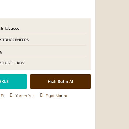
klı Tobacco
STRNC2184PERS
Ay
,50 USD + KDV
EKLE
Hızlı Satın Al
 Et
Yorum Yaz
Fiyat Alarmı