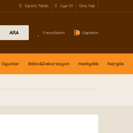
Sipariş Takibi
Üye Ol
Giriş Yap
ARA
Favorilerim
Sepetim
Oyunlar
Biblo&Dekorasyon
Hediyelik
Nargile