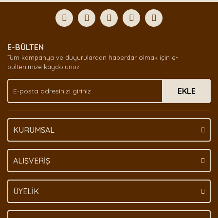
formunu kullanarak tarafımıza iletebilirsiniz.
Görüş ve önerileriniz için teşekkür ederiz.
Yorum Yaz
Ürün resmi kalitesiz, bozuk veya görüntülenemiyor.
E-BÜLTEN
Ürün açıklamasında eksik bilgiler bulunuyor.
Tüm kampanya ve duyurulardan haberdar olmak için e-
Ürün bilgilerinde hatalar bulunuyor.
bültenimize kaydolunuz.
Ürün fiyatı diğer sitelerden daha pahalı.
EKLE
Bu ürüne benzer farklı alternatifler olmalı.
KURUMSAL
Gönder
ALIŞVERİŞ
ÜYELİK