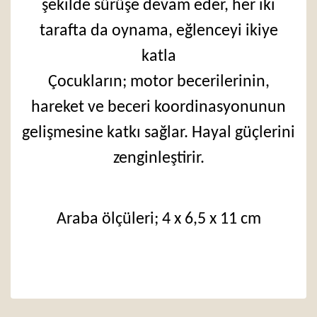
şekilde sürüşe devam eder, her iki
tarafta da oynama, eğlenceyi ikiye
katla
Çocukların; motor becerilerinin,
hareket ve beceri koordinasyonunun
gelişmesine katkı sağlar. Hayal güçlerini
zenginleştirir.
Araba ölçüleri; 4 x 6,5 x 11 cm
Bu ürünün fiyat bilgisi, resim, ürün açıklamalarında ve
diğer konularda yetersiz gördüğünüz noktaları öneri
Bu ürüne ilk yorumu siz yapın!