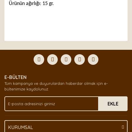
Ürünün ağırlığı: 15 gr.
Bu ürünün fiyat bilgisi, resim, ürün açıklamalarında ve
diğer konularda yetersiz gördüğünüz noktaları öneri
Bu ürüne ilk yorumu siz yapın!
formunu kullanarak tarafımıza iletebilirsiniz.
Görüş ve önerileriniz için teşekkür ederiz.
Yorum Yaz
Ürün resmi kalitesiz, bozuk veya görüntülenemiyor.
E-BÜLTEN
Ürün açıklamasında eksik bilgiler bulunuyor.
Tüm kampanya ve duyurulardan haberdar olmak için e-
Ürün bilgilerinde hatalar bulunuyor.
bültenimize kaydolunuz.
Ürün fiyatı diğer sitelerden daha pahalı.
EKLE
Bu ürüne benzer farklı alternatifler olmalı.
KURUMSAL