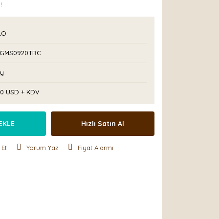
!
LO
GMS0920TBC
Ay
50 USD + KDV
EKLE
Hızlı Satın Al
 Et
Yorum Yaz
Fiyat Alarmı