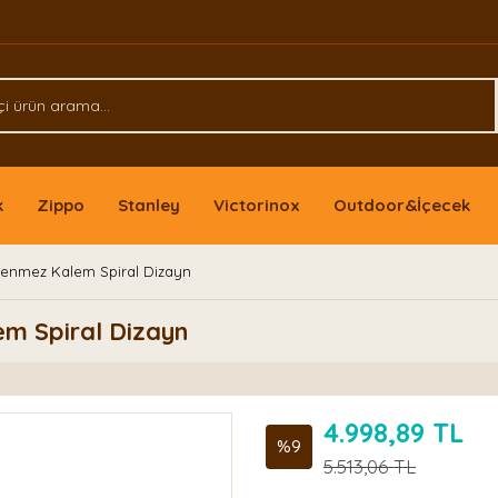
k
Zippo
Stanley
Victorinox
Outdoor&İçecek
enmez Kalem Spiral Dizayn
m Spiral Dizayn
4.998,89 TL
%9
5.513,06 TL