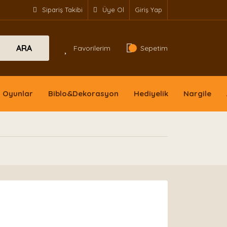
Sipariş Takibi
Üye Ol
Giriş Yap
ARA
Favorilerim
Sepetim
Oyunlar
Biblo&Dekorasyon
Hediyelik
Nargile