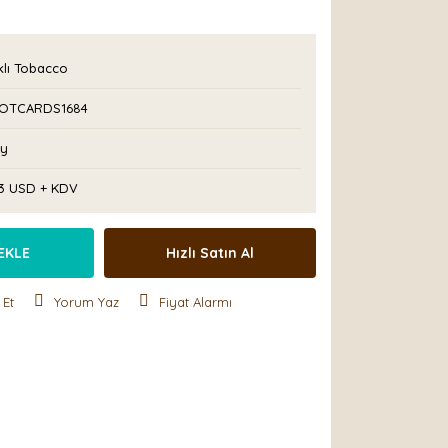
klı Tobacco
OTCARDS1684
Ay
83 USD + KDV
EKLE
Hızlı Satın Al
 Et
Yorum Yaz
Fiyat Alarmı