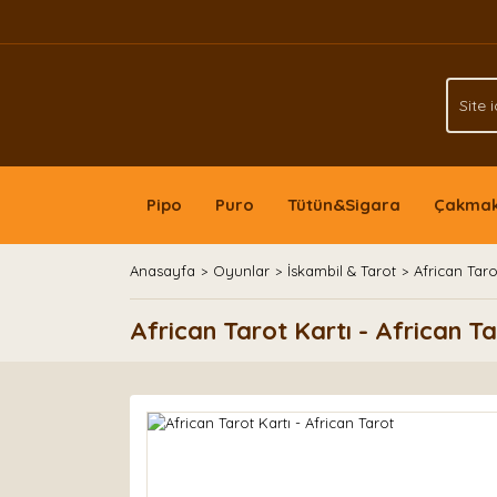
Pipo
Puro
Tütün&Sigara
Çakma
Anasayfa
Oyunlar
İskambil & Tarot
African Taro
African Tarot Kartı - African T