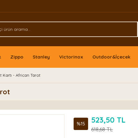
k
Zippo
Stanley
Victorinox
Outdoor&İçecek
t Kartı - African Tarot
arot
523,50 TL
%15
618,68 TL