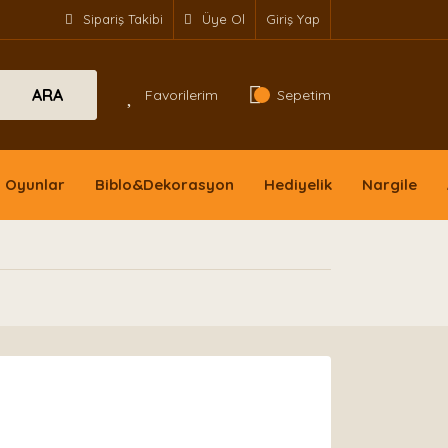
Sipariş Takibi
Üye Ol
Giriş Yap
ARA
Favorilerim
Sepetim
Oyunlar
Biblo&Dekorasyon
Hediyelik
Nargile