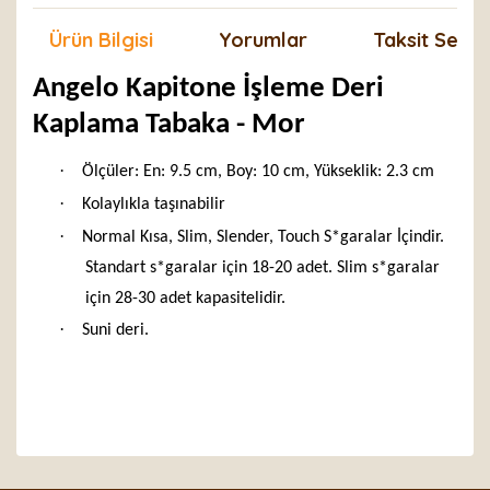
Ürün Bilgisi
Yorumlar
Taksit Seçen
Angelo Kapitone İşleme Deri
Kaplama Tabaka - Mor
·
Ölçüler: En: 9.5 cm, Boy: 10 cm, Yükseklik: 2.3 cm
·
Kolaylıkla taşınabilir
·
Normal Kısa, Slim, Slender, Touch S*garalar İçindir.
Standart s*garalar için 18-20 adet. Slim s*garalar
için 28-30 adet kapasitelidir.
·
Suni deri.
Bu ürünün fiyat bilgisi, resim, ürün açıklamalarında ve
diğer konularda yetersiz gördüğünüz noktaları öneri
Bu ürüne ilk yorumu siz yapın!
formunu kullanarak tarafımıza iletebilirsiniz.