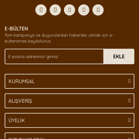
Görüş ve önerileriniz için teşekkür ederiz.
Yorum Yaz
Ürün resmi kalitesiz, bozuk veya görüntülenemiyor.
E-BÜLTEN
Ürün açıklamasında eksik bilgiler bulunuyor.
Tüm kampanya ve duyurulardan haberdar olmak için e-
Ürün bilgilerinde hatalar bulunuyor.
bültenimize kaydolunuz.
Ürün fiyatı diğer sitelerden daha pahalı.
EKLE
Bu ürüne benzer farklı alternatifler olmalı.
KURUMSAL
Gönder
ALIŞVERİŞ
ÜYELİK