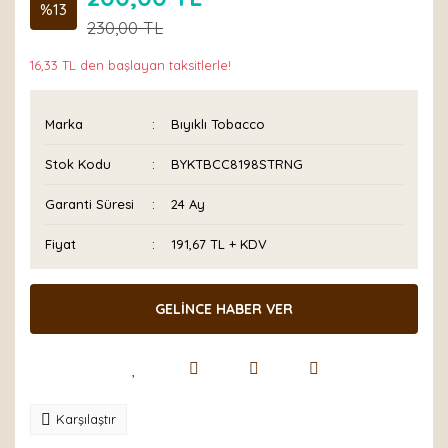
%13
230,00 TL
16,33 TL den başlayan taksitlerle!
Marka
Bıyıklı Tobacco
Stok Kodu
BYKTBCC8198STRNG
Garanti Süresi
24 Ay
Fiyat
191,67 TL + KDV
GELİNCE HABER VER
Karşılaştır