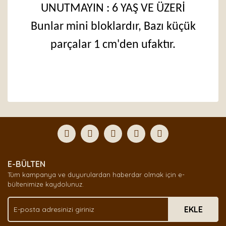
UNUTMAYIN : 6 YAŞ VE ÜZERİ
Bunlar mini bloklardır, Bazı küçük
parçalar 1 cm'den ufaktır.
Bu ürünün fiyat bilgisi, resim, ürün açıklamalarında ve
diğer konularda yetersiz gördüğünüz noktaları öneri
Bu ürüne ilk yorumu siz yapın!
formunu kullanarak tarafımıza iletebilirsiniz.
Görüş ve önerileriniz için teşekkür ederiz.
Yorum Yaz
Ürün resmi kalitesiz, bozuk veya görüntülenemiyor.
E-BÜLTEN
Ürün açıklamasında eksik bilgiler bulunuyor.
Tüm kampanya ve duyurulardan haberdar olmak için e-
Ürün bilgilerinde hatalar bulunuyor.
bültenimize kaydolunuz.
Ürün fiyatı diğer sitelerden daha pahalı.
EKLE
Bu ürüne benzer farklı alternatifler olmalı.