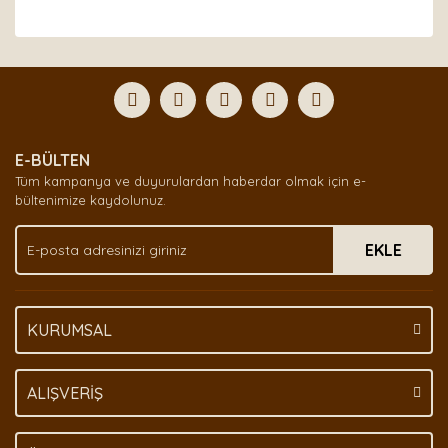
Bu ürünün fiyat bilgisi, resim, ürün açıklamalarında ve
diğer konularda yetersiz gördüğünüz noktaları öneri
Bu ürüne ilk yorumu siz yapın!
formunu kullanarak tarafımıza iletebilirsiniz.
Görüş ve önerileriniz için teşekkür ederiz.
Yorum Yaz
Ürün resmi kalitesiz, bozuk veya görüntülenemiyor.
E-BÜLTEN
Ürün açıklamasında eksik bilgiler bulunuyor.
Tüm kampanya ve duyurulardan haberdar olmak için e-
Ürün bilgilerinde hatalar bulunuyor.
bültenimize kaydolunuz.
Ürün fiyatı diğer sitelerden daha pahalı.
EKLE
Bu ürüne benzer farklı alternatifler olmalı.
KURUMSAL
Gönder
ALIŞVERİŞ