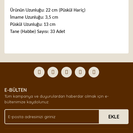
Ürünün Uzunluğu: 22 cm (Püskül Hariç)
İmame Uzunluğu: 3,5 cm
Püskül Uzunluğu: 13 cm
Tane (Habbe) Sayısı: 33 Adet
Bu ürünün fiyat bilgisi, resim, ürün açıklamalarında ve
diğer konularda yetersiz gördüğünüz noktaları öneri
Bu ürüne ilk yorumu siz yapın!
formunu kullanarak tarafımıza iletebilirsiniz.
Görüş ve önerileriniz için teşekkür ederiz.
Yorum Yaz
Ürün resmi kalitesiz, bozuk veya görüntülenemiyor.
E-BÜLTEN
Ürün açıklamasında eksik bilgiler bulunuyor.
Tüm kampanya ve duyurulardan haberdar olmak için e-
Ürün bilgilerinde hatalar bulunuyor.
bültenimize kaydolunuz.
Ürün fiyatı diğer sitelerden daha pahalı.
EKLE
Bu ürüne benzer farklı alternatifler olmalı.