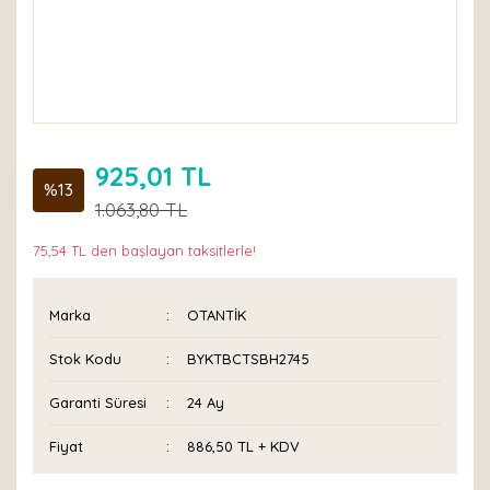
925,01 TL
%13
1.063,80 TL
75,54 TL den başlayan taksitlerle!
Marka
OTANTİK
Stok Kodu
BYKTBCTSBH2745
Garanti Süresi
24 Ay
Fiyat
886,50 TL + KDV