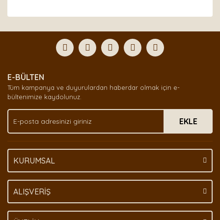
Bu ürünün fiyat bilgisi, resim, ürün açıklamalarında ve
diğer konularda yetersiz gördüğünüz noktaları öneri
Bu ürüne ilk yorumu siz yapın!
formunu kullanarak tarafımıza iletebilirsiniz.
Görüş ve önerileriniz için teşekkür ederiz.
Yorum Yaz
Ürün resmi kalitesiz, bozuk veya görüntülenemiyor.
E-BÜLTEN
Ürün açıklamasında eksik bilgiler bulunuyor.
Tüm kampanya ve duyurulardan haberdar olmak için e-
Ürün bilgilerinde hatalar bulunuyor.
bültenimize kaydolunuz.
Ürün fiyatı diğer sitelerden daha pahalı.
EKLE
Bu ürüne benzer farklı alternatifler olmalı.
KURUMSAL
Gönder
ALIŞVERİŞ