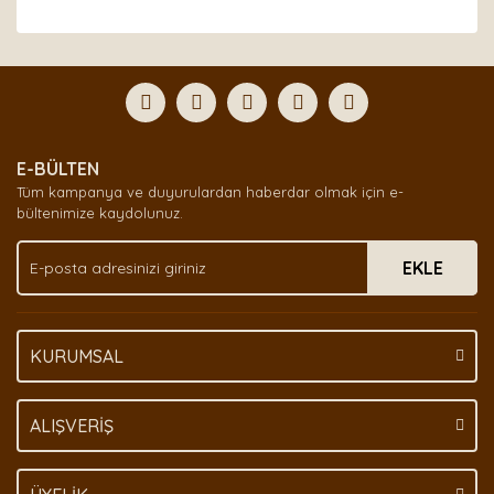
Bu ürünün fiyat bilgisi, resim, ürün açıklamalarında ve
diğer konularda yetersiz gördüğünüz noktaları öneri
Bu ürüne ilk yorumu siz yapın!
formunu kullanarak tarafımıza iletebilirsiniz.
Görüş ve önerileriniz için teşekkür ederiz.
Yorum Yaz
Ürün resmi kalitesiz, bozuk veya görüntülenemiyor.
E-BÜLTEN
Ürün açıklamasında eksik bilgiler bulunuyor.
Tüm kampanya ve duyurulardan haberdar olmak için e-
Ürün bilgilerinde hatalar bulunuyor.
bültenimize kaydolunuz.
Ürün fiyatı diğer sitelerden daha pahalı.
EKLE
Bu ürüne benzer farklı alternatifler olmalı.
KURUMSAL
Gönder
ALIŞVERİŞ