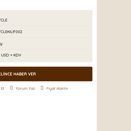
YCLE
YCLEKILIF002
Ay
0 USD + KDV
ELİNCE HABER VER
 Et
Yorum Yaz
Fiyat Alarmı