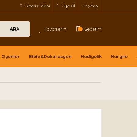
Sipariş Takibi
Üye Ol
Giriş Yap
ARA
Favorilerim
Sepetim
Oyunlar
Biblo&Dekorasyon
Hediyelik
Nargile