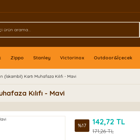
k
Zippo
Stanley
Victorinox
Outdoor&İçecek
 (İskambil) Kartı Muhafaza Kılıfı - Mavi
uhafaza Kılıfı - Mavi
142,72 TL
%17
171,26 TL