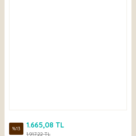
1.665,08 TL
%13
1.917,22 TL