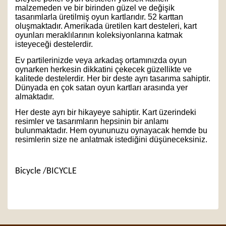
malzemeden ve bir birinden güzel ve değişik
tasarımlarla üretilmiş oyun kartlarıdır. 52 karttan
oluşmaktadır. Amerikada üretilen kart desteleri, kart
oyunları meraklılarının koleksiyonlarına katmak
isteyeceği destelerdir.
Ev partilerinizde veya arkadaş ortamınızda oyun
oynarken herkesin dikkatini çekecek güzellikte ve
kalitede destelerdir. Her bir deste ayrı tasarıma sahiptir.
Dünyada en çok satan oyun kartları arasında yer
almaktadır.
Her deste ayrı bir hikayeye sahiptir. Kart üzerindeki
resimler ve tasarımların hepsinin bir anlamı
bulunmaktadır. Hem oyununuzu oynayacak hemde bu
resimlerin size ne anlatmak istediğini düşüneceksiniz.
Bicycle /BICYCLE
Bu ürünün fiyat bilgisi, resim, ürün açıklamalarında ve
diğer konularda yetersiz gördüğünüz noktaları öneri
Bu ürüne ilk yorumu siz yapın!
formunu kullanarak tarafımıza iletebilirsiniz.