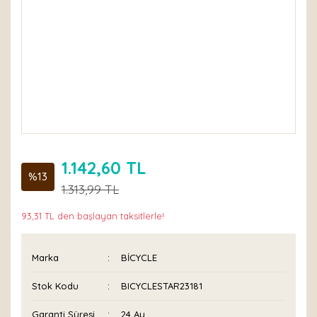
1.142,60 TL
%13
1.313,99 TL
93,31 TL den başlayan taksitlerle!
Marka
BİCYCLE
Stok Kodu
BICYCLESTAR23181
Garanti Süresi
24 Ay