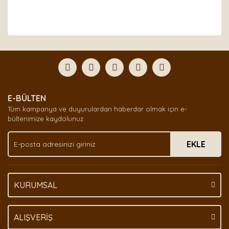
Bu ürünün fiyat bilgisi, resim, ürün açıklamalarında ve
diğer konularda yetersiz gördüğünüz noktaları öneri
Bu ürüne ilk yorumu siz yapın!
formunu kullanarak tarafımıza iletebilirsiniz.
Görüş ve önerileriniz için teşekkür ederiz.
Yorum Yaz
Ürün resmi kalitesiz, bozuk veya görüntülenemiyor.
E-BÜLTEN
Ürün açıklamasında eksik bilgiler bulunuyor.
Tüm kampanya ve duyurulardan haberdar olmak için e-
Ürün bilgilerinde hatalar bulunuyor.
bültenimize kaydolunuz.
Ürün fiyatı diğer sitelerden daha pahalı.
EKLE
Bu ürüne benzer farklı alternatifler olmalı.
KURUMSAL
Gönder
ALIŞVERİŞ