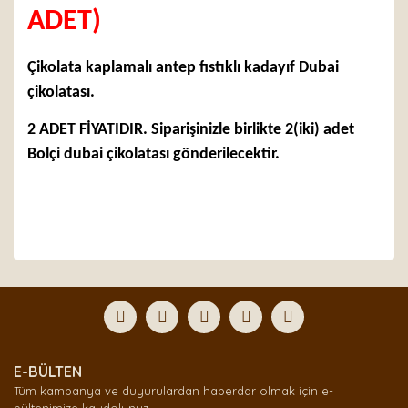
ADET)
Çikolata kaplamalı antep fıstıklı kadayıf Dubai
çikolatası.
2 ADET FİYATIDIR. Siparişinizle birlikte 2(iki) adet
Bolçi dubai çikolatası gönderilecektir.
Bu ürünün fiyat bilgisi, resim, ürün açıklamalarında ve
diğer konularda yetersiz gördüğünüz noktaları öneri
Bu ürüne ilk yorumu siz yapın!
formunu kullanarak tarafımıza iletebilirsiniz.
Görüş ve önerileriniz için teşekkür ederiz.
Yorum Yaz
Ürün resmi kalitesiz, bozuk veya görüntülenemiyor.
E-BÜLTEN
Ürün açıklamasında eksik bilgiler bulunuyor.
Tüm kampanya ve duyurulardan haberdar olmak için e-
Ürün bilgilerinde hatalar bulunuyor.