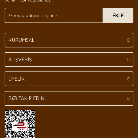
bültenimize kaydolunuz.
Ürün fiyatı diğer sitelerden daha pahalı.
EKLE
Bu ürüne benzer farklı alternatifler olmalı.
KURUMSAL
Gönder
ALIŞVERİŞ
ÜYELİK
BİZİ TAKİP EDİN