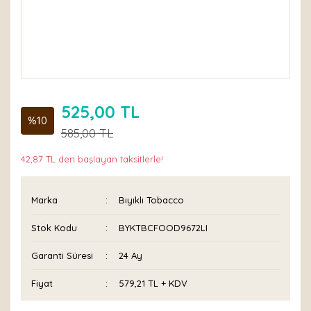
525,00 TL
%10
585,00 TL
42,87 TL den başlayan taksitlerle!
Marka
Bıyıklı Tobacco
Stok Kodu
BYKTBCFOOD9672LI
Garanti Süresi
24 Ay
Fiyat
579,21 TL + KDV