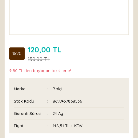
120,00 TL
%20
150,00 TL
9,80 TL den başlayan taksitlerle!
Marka
Bolçi
Stok Kodu
8697437868536
Garanti Süresi
24 Ay
Fiyat
148,51 TL + KDV