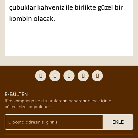
çubuklar kahveniz ile birlikte güzel bir
kombin olacak.
Bu ürünün fiyat bilgisi, resim, ürün açıklamalarında ve
diğer konularda yetersiz gördüğünüz noktaları öneri
Bu ürüne ilk yorumu siz yapın!
formunu kullanarak tarafımıza iletebilirsiniz.
Görüş ve önerileriniz için teşekkür ederiz.
Yorum Yaz
Ürün resmi kalitesiz, bozuk veya görüntülenemiyor.
E-BÜLTEN
Ürün açıklamasında eksik bilgiler bulunuyor.
Tüm kampanya ve duyurulardan haberdar olmak için e-
Ürün bilgilerinde hatalar bulunuyor.
bültenimize kaydolunuz.
Ürün fiyatı diğer sitelerden daha pahalı.
EKLE
Bu ürüne benzer farklı alternatifler olmalı.