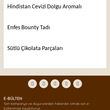
Hindistan Cevizi Dolgu Aromalı
Enfes Bounty Tadı
Sütlü Çikolata Parçaları
Bu ürünün fiyat bilgisi, resim, ürün açıklamalarında ve
diğer konularda yetersiz gördüğünüz noktaları öneri
Bu ürüne ilk yorumu siz yapın!
formunu kullanarak tarafımıza iletebilirsiniz.
Görüş ve önerileriniz için teşekkür ederiz.
Yorum Yaz
Ürün resmi kalitesiz, bozuk veya görüntülenemiyor.
E-BÜLTEN
Ürün açıklamasında eksik bilgiler bulunuyor.
Tüm kampanya ve duyurulardan haberdar olmak için e-
Ürün bilgilerinde hatalar bulunuyor.
bültenimize kaydolunuz.