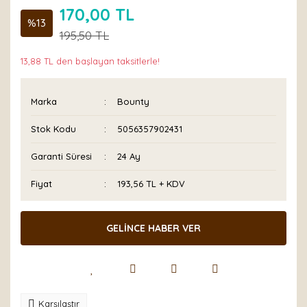
170,00 TL
%13
195,50 TL
13,88 TL den başlayan taksitlerle!
Marka
Bounty
Stok Kodu
5056357902431
Garanti Süresi
24 Ay
Fiyat
193,56 TL + KDV
GELİNCE HABER VER
Karşılaştır