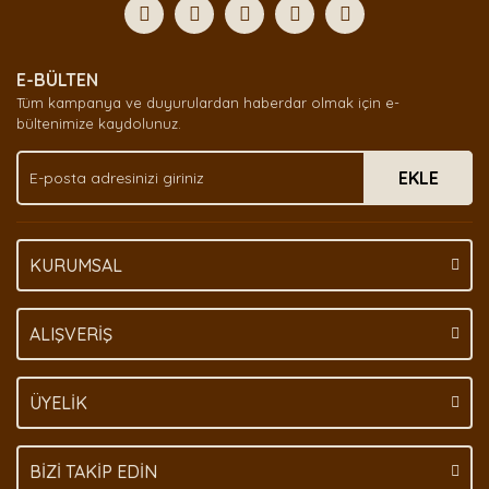
Yorum Yaz
Ürün resmi kalitesiz, bozuk veya görüntülenemiyor.
E-BÜLTEN
Ürün açıklamasında eksik bilgiler bulunuyor.
Tüm kampanya ve duyurulardan haberdar olmak için e-
Ürün bilgilerinde hatalar bulunuyor.
bültenimize kaydolunuz.
Ürün fiyatı diğer sitelerden daha pahalı.
EKLE
Bu ürüne benzer farklı alternatifler olmalı.
KURUMSAL
Gönder
ALIŞVERİŞ
ÜYELİK
BİZİ TAKİP EDİN