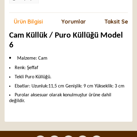
Ürün Bilgisi
Yorumlar
Taksit Seçen
Cam Küllük / Puro Küllüğü Model
6
Malzeme: Cam
Renk: Şeffaf
Tekli Puro Küllüğü.
Ebatlar: Uzunluk:11,5 cm Genişlik: 9 cm Yükseklik: 3 cm
Purolar aksesuar olarak konulmuştur ürüne dahil
değildir.
Bu ürünün fiyat bilgisi, resim, ürün açıklamalarında ve
diğer konularda yetersiz gördüğünüz noktaları öneri
Bu ürüne ilk yorumu siz yapın!
formunu kullanarak tarafımıza iletebilirsiniz.
Görüş ve önerileriniz için teşekkür ederiz.