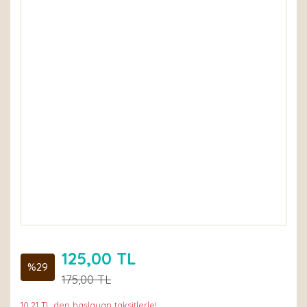
125,00 TL
%29
175,00 TL
10,21 TL den başlayan taksitlerle!