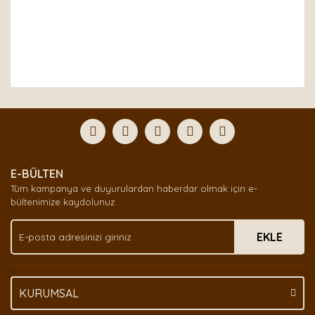
Bu ürünün fiyat bilgisi, resim, ürün açıklamalarında ve
diğer konularda yetersiz gördüğünüz noktaları öneri
Bu ürüne ilk yorumu siz yapın!
formunu kullanarak tarafımıza iletebilirsiniz.
Görüş ve önerileriniz için teşekkür ederiz.
Yorum Yaz
Ürün resmi kalitesiz, bozuk veya görüntülenemiyor.
E-BÜLTEN
Ürün açıklamasında eksik bilgiler bulunuyor.
Tüm kampanya ve duyurulardan haberdar olmak için e-
Ürün bilgilerinde hatalar bulunuyor.
bültenimize kaydolunuz.
Ürün fiyatı diğer sitelerden daha pahalı.
EKLE
Bu ürüne benzer farklı alternatifler olmalı.
KURUMSAL