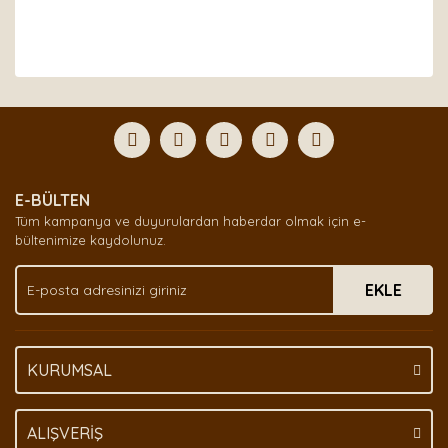
Bu ürünün fiyat bilgisi, resim, ürün açıklamalarında ve
diğer konularda yetersiz gördüğünüz noktaları öneri
Bu ürüne ilk yorumu siz yapın!
formunu kullanarak tarafımıza iletebilirsiniz.
Görüş ve önerileriniz için teşekkür ederiz.
Yorum Yaz
Ürün resmi kalitesiz, bozuk veya görüntülenemiyor.
E-BÜLTEN
Ürün açıklamasında eksik bilgiler bulunuyor.
Tüm kampanya ve duyurulardan haberdar olmak için e-
Ürün bilgilerinde hatalar bulunuyor.
bültenimize kaydolunuz.
Ürün fiyatı diğer sitelerden daha pahalı.
EKLE
Bu ürüne benzer farklı alternatifler olmalı.
KURUMSAL
Gönder
ALIŞVERİŞ