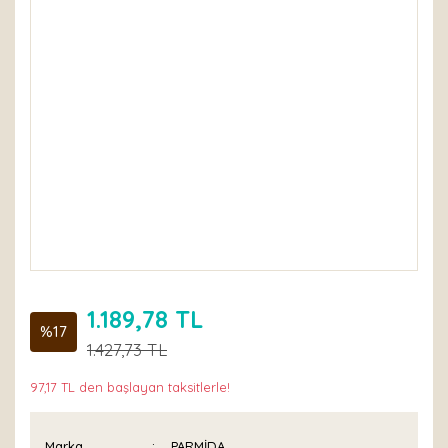
1.189,78 TL
%17
1.427,73 TL
97,17 TL den başlayan taksitlerle!
Marka
PARMİDA