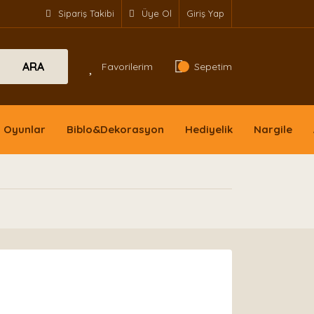
Sipariş Takibi
Üye Ol
Giriş Yap
ARA
Favorilerim
Sepetim
Oyunlar
Biblo&Dekorasyon
Hediyelik
Nargile