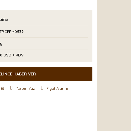
MİDA
TBCPRM0539
Ay
00 USD + KDV
ELİNCE HABER VER
 Et
Yorum Yaz
Fiyat Alarmı