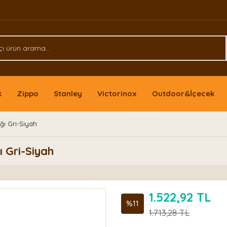
k
Zippo
Stanley
Victorinox
Outdoor&İçecek
ğı Gri-Siyah
 Gri-Siyah
1.522,92 TL
%11
1.713,28 TL