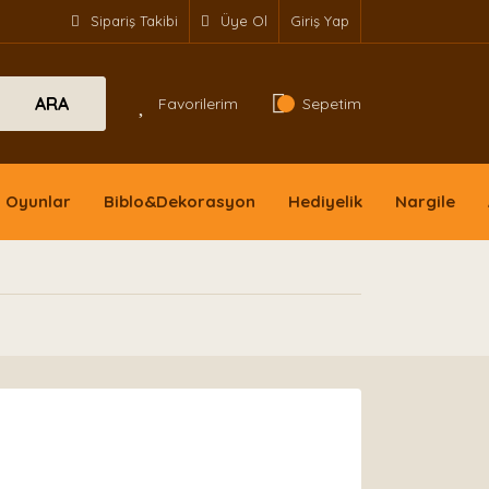
Sipariş Takibi
Üye Ol
Giriş Yap
ARA
Favorilerim
Sepetim
Oyunlar
Biblo&Dekorasyon
Hediyelik
Nargile