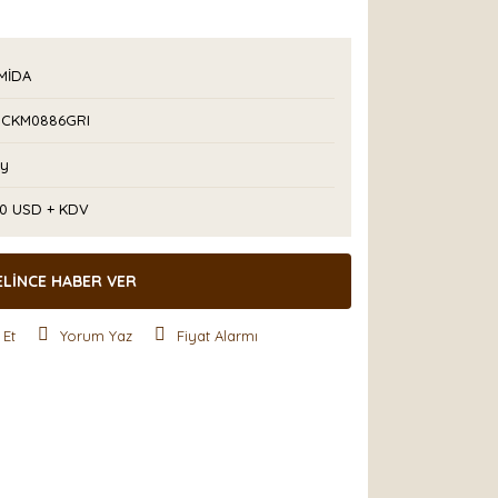
MİDA
CKM0886GRI
Ay
50 USD + KDV
ELİNCE HABER VER
 Et
Yorum Yaz
Fiyat Alarmı