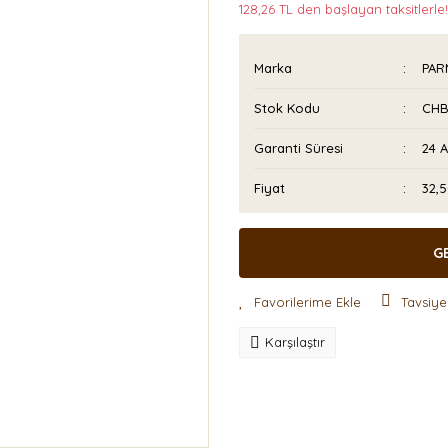
128,26 TL den başlayan taksitlerle!
Marka
PAR
Stok Kodu
CHB
Garanti Süresi
24 
Fiyat
32,
G
Tavsiye
Karşılaştır