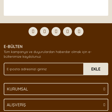
Bu ürünün fiyat bilgisi, resim, ürün açıklamalarında ve
diğer konularda yetersiz gördüğünüz noktaları öneri
Bu ürüne ilk yorumu siz yapın!
formunu kullanarak tarafımıza iletebilirsiniz.
Görüş ve önerileriniz için teşekkür ederiz.
Yorum Yaz
Ürün resmi kalitesiz, bozuk veya görüntülenemiyor.
E-BÜLTEN
Ürün açıklamasında eksik bilgiler bulunuyor.
Tüm kampanya ve duyurulardan haberdar olmak için e-
Ürün bilgilerinde hatalar bulunuyor.
bültenimize kaydolunuz.
Ürün fiyatı diğer sitelerden daha pahalı.
EKLE
Bu ürüne benzer farklı alternatifler olmalı.
KURUMSAL
Gönder
ALIŞVERİŞ