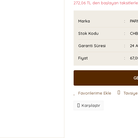
272,06 TL den başlayan taksitlerle
Marka
PAR
Stok Kodu
CHB
Garanti Süresi
24 
Fiyat
67,
G
Tavsiye
Karşılaştır