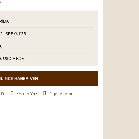
!
MİDA
2LISRBYK1135
Ay
08 USD + KDV
ELİNCE HABER VER
 Et
Yorum Yaz
Fiyat Alarmı