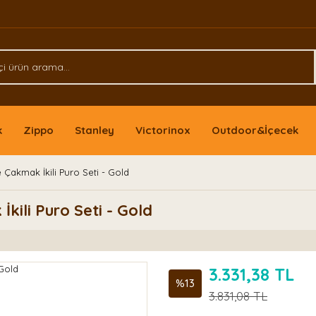
k
Zippo
Stanley
Victorinox
Outdoor&İçecek
Çakmak İkili Puro Seti - Gold
kili Puro Seti - Gold
3.331,38 TL
%13
3.831,08 TL