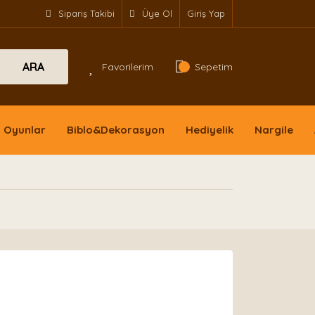
Sipariş Takibi
Üye Ol
Giriş Yap
ARA
Favorilerim
Sepetim
Oyunlar
Biblo&Dekorasyon
Hediyelik
Nargile