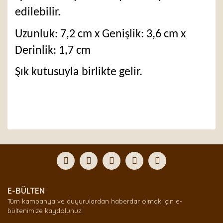
edilebilir.
Uzunluk: 7,2 cm x Genişlik: 3,6 cm x
Derinlik: 1,7 cm
Şık kutusuyla birlikte gelir.
Bu ürünün fiyat bilgisi, resim, ürün açıklamalarında ve
diğer konularda yetersiz gördüğünüz noktaları öneri
Bu ürüne ilk yorumu siz yapın!
formunu kullanarak tarafımıza iletebilirsiniz.
Görüş ve önerileriniz için teşekkür ederiz.
Yorum Yaz
Ürün resmi kalitesiz, bozuk veya görüntülenemiyor.
E-BÜLTEN
Ürün açıklamasında eksik bilgiler bulunuyor.
Tüm kampanya ve duyurulardan haberdar olmak için e-
Ürün bilgilerinde hatalar bulunuyor.
bültenimize kaydolunuz.
Ürün fiyatı diğer sitelerden daha pahalı.