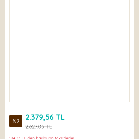
2.379,56 TL
%9
2.627,03 TL
194,33 TL den başlayan taksitlerle!