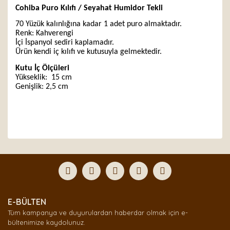
Cohiba Puro Kılıfı / Seyahat Humidor Tekli
70 Yüzük kalınlığına kadar 1 adet puro almaktadır.
Renk: Kahverengi
İçi İspanyol sediri kaplamadır.
Ürün kendi iç kılıfı ve kutusuyla gelmektedir.
Kutu İç Ölçüleri
Yükseklik:
15 cm
Genişlik: 2,5 cm
Bu ürünün fiyat bilgisi, resim, ürün açıklamalarında ve
diğer konularda yetersiz gördüğünüz noktaları öneri
Bu ürüne ilk yorumu siz yapın!
formunu kullanarak tarafımıza iletebilirsiniz.
Görüş ve önerileriniz için teşekkür ederiz.
Yorum Yaz
Ürün resmi kalitesiz, bozuk veya görüntülenemiyor.
E-BÜLTEN
Ürün açıklamasında eksik bilgiler bulunuyor.
Tüm kampanya ve duyurulardan haberdar olmak için e-
Ürün bilgilerinde hatalar bulunuyor.
bültenimize kaydolunuz.