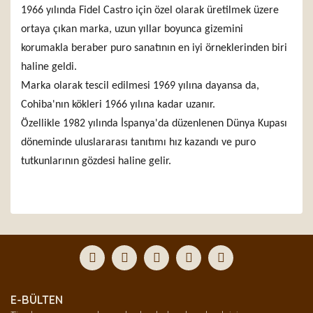
1966 yılında Fidel Castro için özel olarak üretilmek üzere
ortaya çıkan marka, uzun yıllar boyunca gizemini
korumakla beraber puro sanatının en iyi örneklerinden biri
haline geldi.
Marka olarak tescil edilmesi 1969 yılına dayansa da,
Cohiba'nın kökleri 1966 yılına kadar uzanır.
Özellikle 1982 yılında İspanya'da düzenlenen Dünya Kupası
döneminde uluslararası tanıtımı hız kazandı ve puro
tutkunlarının gözdesi haline gelir.
Bu ürünün fiyat bilgisi, resim, ürün açıklamalarında ve
diğer konularda yetersiz gördüğünüz noktaları öneri
Bu ürüne ilk yorumu siz yapın!
formunu kullanarak tarafımıza iletebilirsiniz.
Görüş ve önerileriniz için teşekkür ederiz.
Yorum Yaz
Ürün resmi kalitesiz, bozuk veya görüntülenemiyor.
E-BÜLTEN
Ürün açıklamasında eksik bilgiler bulunuyor.