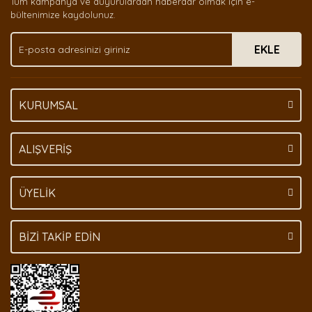
Tüm kampanya ve duyurulardan haberdar olmak için e-
Ürün bilgilerinde hatalar bulunuyor.
bültenimize kaydolunuz.
Ürün fiyatı diğer sitelerden daha pahalı.
EKLE
Bu ürüne benzer farklı alternatifler olmalı.
KURUMSAL
Gönder
ALIŞVERİŞ
ÜYELİK
BİZİ TAKİP EDİN