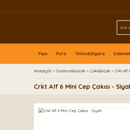
Pipo
Puro
Tütün&Sigara
Çakma
Anasayfa
Outdoor&İçecek
Çakı&Bıçak
Crkt Alf
Crkt Alf 6 Mini Cep Çakısı - Siya