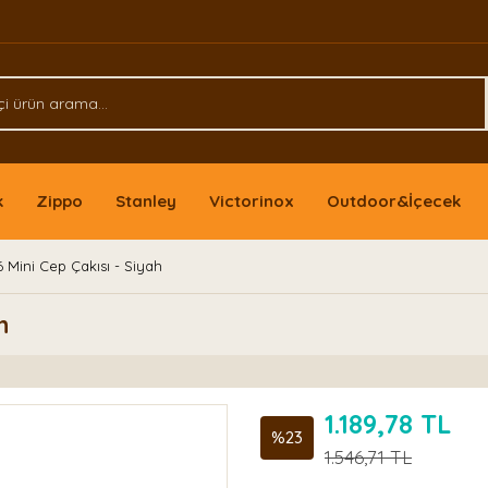
k
Zippo
Stanley
Victorinox
Outdoor&İçecek
 6 Mini Cep Çakısı - Siyah
h
1.189,78 TL
%23
1.546,71 TL