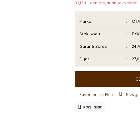
97,17 TL den başlayan taksitlerle!
Marka
OTA
Stok Kodu
BYK
Garanti Süresi
24 
Fiyat
27,
G
Tavsiye
Karşılaştır