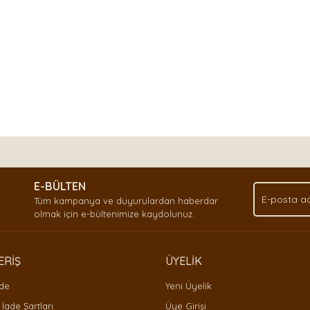
nda ve diğer konularda yetersiz gördüğünüz noktaları öneri formunu kullan
Bu ürüne ilk yorumu siz yapın!
.
E-BÜLTEN
Yorum Yaz
Tüm kampanya ve duyurulardan haberdar
olmak için e-bültenimize kaydolunuz.
ERİŞ
ÜYELİK
ade
Yeni Üyelik
 İade Şartları
Üye Girişi