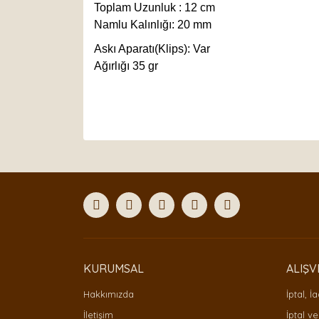
Toplam Uzunluk : 12 cm
Namlu Kalınlığı: 20 mm
Askı Aparatı(Klips): Var
Ağırlığı 35 gr
Bu ürünün fiyat bilgisi, resim, ürün açıklamaları
Görüş ve önerileriniz için teşekkür ederiz.
Ürün resmi kalitesiz, bozuk veya görüntülenemiyor
Ürün açıklamasında eksik bilgiler bulunuyor.
Ürün bilgilerinde hatalar bulunuyor.
Ürün fiyatı diğer sitelerden daha pahalı.
Bu ürüne benzer farklı alternatifler olmalı.
KURUMSAL
ALIŞV
Hakkımızda
İptal, İ
İletişim
İptal ve