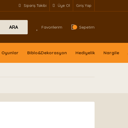
Sipariş Takibi
Üye Ol
Giriş Yap
ARA
Favorilerim
Sepetim
Oyunlar
Biblo&Dekorasyon
Hediyelik
Nargile