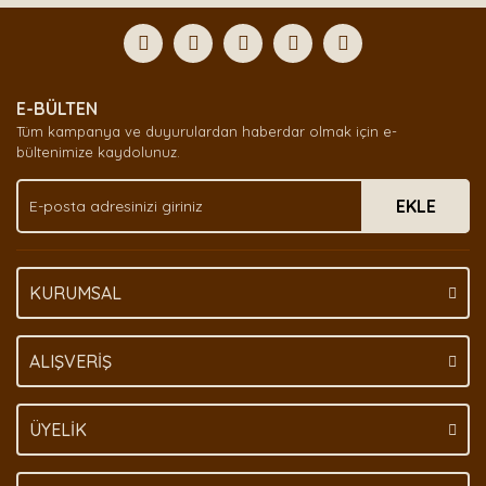
Bu ürüne ilk yorumu siz yapın!
formunu kullanarak tarafımıza iletebilirsiniz.
Görüş ve önerileriniz için teşekkür ederiz.
Yorum Yaz
Ürün resmi kalitesiz, bozuk veya görüntülenemiyor.
E-BÜLTEN
Ürün açıklamasında eksik bilgiler bulunuyor.
Tüm kampanya ve duyurulardan haberdar olmak için e-
Ürün bilgilerinde hatalar bulunuyor.
bültenimize kaydolunuz.
Ürün fiyatı diğer sitelerden daha pahalı.
EKLE
Bu ürüne benzer farklı alternatifler olmalı.
KURUMSAL
Gönder
ALIŞVERİŞ
ÜYELİK