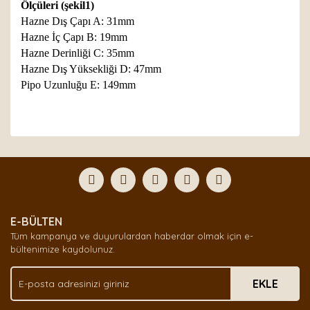
Ölçüleri (şekil1)
Hazne Dış Çapı A: 31mm
Hazne İç Çapı B: 19mm
Hazne Derinliği C: 35mm
Hazne Dış Yüksekliği D: 47mm
Pipo Uzunluğu E: 149mm
Bu ürünün fiyat bilgisi, resim, ürün açıklamalarında ve
diğer konularda yetersiz gördüğünüz noktaları öneri
Bu ürüne ilk yorumu siz yapın!
formunu kullanarak tarafımıza iletebilirsiniz.
Görüş ve önerileriniz için teşekkür ederiz.
Yorum Yaz
Ürün resmi kalitesiz, bozuk veya görüntülenemiyor.
E-BÜLTEN
Ürün açıklamasında eksik bilgiler bulunuyor.
Tüm kampanya ve duyurulardan haberdar olmak için e-
Ürün bilgilerinde hatalar bulunuyor.
bültenimize kaydolunuz.
Ürün fiyatı diğer sitelerden daha pahalı.
EKLE
Bu ürüne benzer farklı alternatifler olmalı.