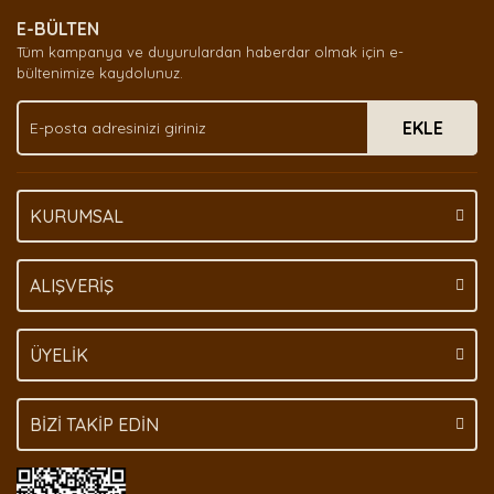
Ürün resmi kalitesiz, bozuk veya görüntülenemiyor.
E-BÜLTEN
Ürün açıklamasında eksik bilgiler bulunuyor.
Tüm kampanya ve duyurulardan haberdar olmak için e-
Ürün bilgilerinde hatalar bulunuyor.
bültenimize kaydolunuz.
Ürün fiyatı diğer sitelerden daha pahalı.
EKLE
Bu ürüne benzer farklı alternatifler olmalı.
KURUMSAL
Gönder
ALIŞVERİŞ
ÜYELİK
BİZİ TAKİP EDİN