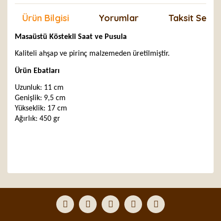
Ürün Bilgisi
Yorumlar
Taksit Seçen
Masaüstü Köstekli Saat ve Pusula
Kaliteli ahşap ve pirinç malzemeden üretilmiştir.
Ürün Ebatları
Uzunluk: 11 cm
Genişlik: 9,5 cm
Yükseklik: 17 cm
Ağırlık: 450 gr
Bu ürünün fiyat bilgisi, resim, ürün açıklamalarında ve
diğer konularda yetersiz gördüğünüz noktaları öneri
Bu ürüne ilk yorumu siz yapın!
formunu kullanarak tarafımıza iletebilirsiniz.
Görüş ve önerileriniz için teşekkür ederiz.
Yorum Yaz